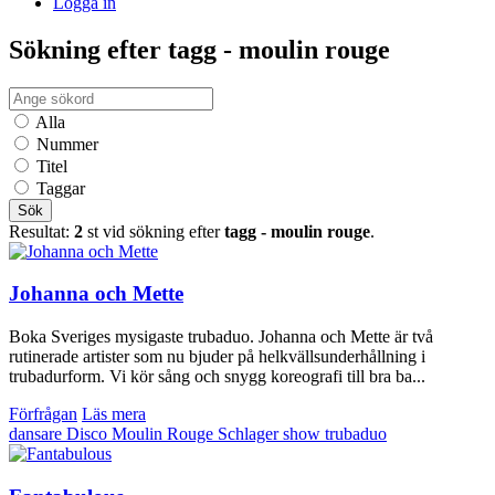
Logga in
Sökning efter tagg - moulin rouge
Alla
Nummer
Titel
Taggar
Sök
Resultat:
2
st vid sökning efter
tagg - moulin rouge
.
Johanna och Mette
Boka Sveriges mysigaste trubaduo. Johanna och Mette är två
rutinerade artister som nu bjuder på helkvällsunderhållning i
trubadurform. Vi kör sång och snygg koreografi till bra ba...
Förfrågan
Läs mera
dansare
Disco
Moulin Rouge
Schlager
show
trubaduo