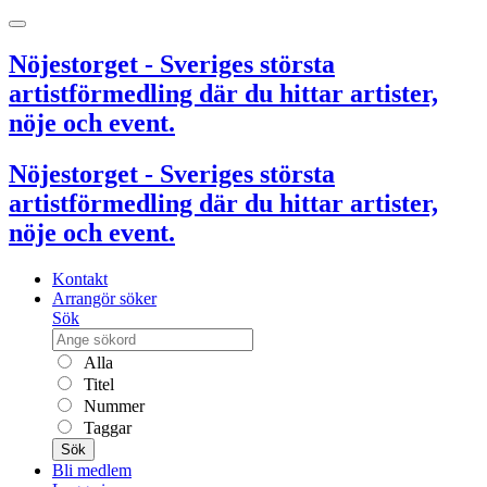
Nöjestorget - Sveriges största
artistförmedling där du hittar artister,
nöje och event.
Nöjestorget - Sveriges största
artistförmedling där du hittar artister,
nöje och event.
Kontakt
Arrangör söker
Sök
Alla
Titel
Nummer
Taggar
Sök
Bli medlem