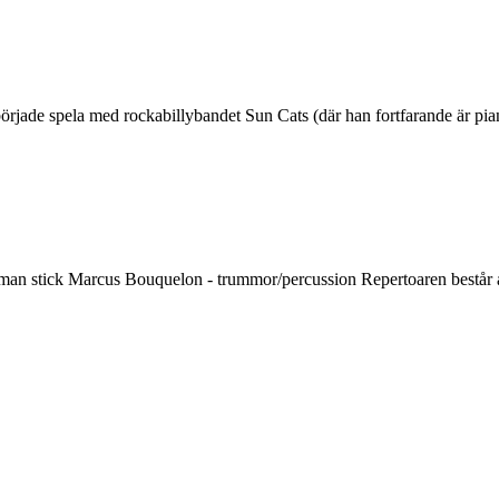
rjade spela med rockabillybandet Sun Cats (där han fortfarande är piani
an stick Marcus Bouquelon - trummor/percussion Repertoaren består av J