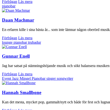
Förfrågan
Läs mera
pianobar
Daan Machmar
En erfaren kille i sina bästa år... som inte lämnar någon oberörd musik
Förfrågan
Läs mera
lounge
pianobar
trubadur
Gunnar Enell
Jag har satsat på stämningshöjande musik och sökt balansera musiken så
Förfrågan
Läs mera
Event
Jazz
Mingel
Pianobar
singer songwriter
Hannah Smallbone
Kan det mesta, mycket pop, gammalt/nytt och både för fest och lugna