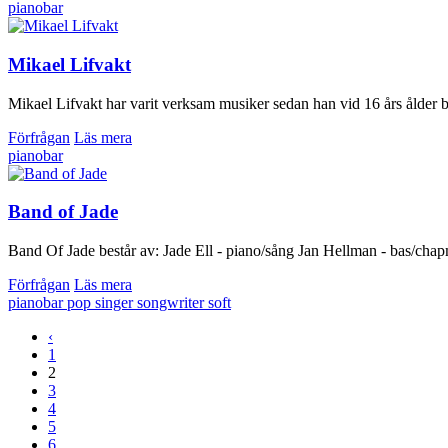
pianobar
Mikael Lifvakt
Mikael Lifvakt har varit verksam musiker sedan han vid 16 års ålder bö
Förfrågan
Läs mera
pianobar
Band of Jade
Band Of Jade består av: Jade Ell - piano/sång Jan Hellman - bas/chapm
Förfrågan
Läs mera
pianobar
pop
singer songwriter
soft
‹
1
2
3
4
5
6