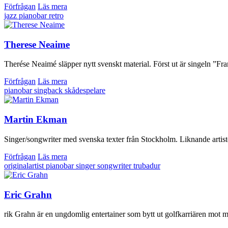
Förfrågan
Läs mera
jazz
pianobar
retro
Therese Neaime
Therése Neaimé släpper nytt svenskt material. Först ut är singeln ”Fra
Förfrågan
Läs mera
pianobar
singback
skådespelare
Martin Ekman
Singer/songwriter med svenska texter från Stockholm. Liknande artiste
Förfrågan
Läs mera
originalartist
pianobar
singer songwriter
trubadur
Eric Grahn
rik Grahn är en ungdomlig entertainer som bytt ut golfkarriären mot m