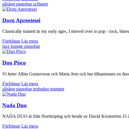
allsång
pianobar
schlager
Doru Apreotesei
Classically trained in my early ages, I moved over to pop ‐ rock, blues
Förfrågan
Läs mera
jazz
lounge
pianobar
Duo Pisco
Vi heter Albin Gustavsson och Maria Jern och har tillsammans en duo 
Förfrågan
Läs mera
allsång
pianobar
trubaduo
trumpet
Nada Duo
NADA DUO är från Norrköping och består av David Kronström 15 år på
Förfrågan
Läs mera