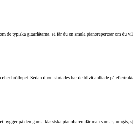
m de typiska gitarrlåtarna, så får du en smula pianorepertoar om du vill
ler bröllopet. Sedan duon startades har de blivit anlitade på eftertrak
 bygger på den gamla klassiska pianobaren där man samlas, umgås, sjung