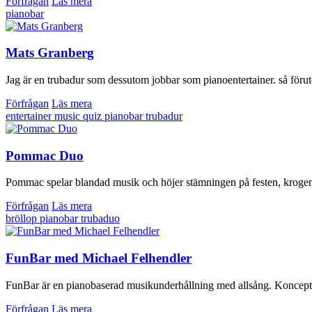
Förfrågan
Läs mera
pianobar
Mats Granberg
Jag är en trubadur som dessutom jobbar som pianoentertainer. så föruto
Förfrågan
Läs mera
entertainer
music quiz
pianobar
trubadur
Pommac Duo
Pommac spelar blandad musik och höjer stämningen på festen, krogen el
Förfrågan
Läs mera
bröllop
pianobar
trubaduo
FunBar med Michael Felhendler
FunBar är en pianobaserad musikunderhållning med allsång. Konceptet
Förfrågan
Läs mera