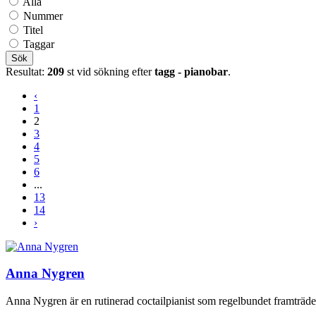
Alla
Nummer
Titel
Taggar
Sök
Resultat:
209
st vid sökning efter
tagg - pianobar
.
‹
1
2
3
4
5
6
...
13
14
›
Anna Nygren
Anna Nygren är en rutinerad coctailpianist som regelbundet framträder