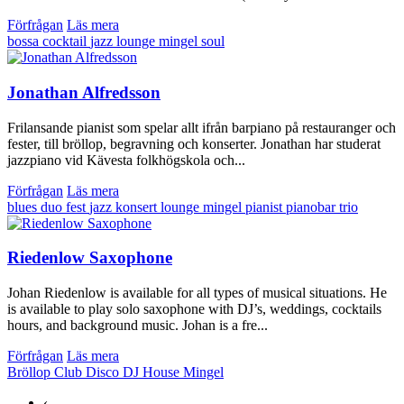
Förfrågan
Läs mera
bossa
cocktail
jazz
lounge
mingel
soul
Jonathan Alfredsson
Frilansande pianist som spelar allt ifrån barpiano på restauranger och
fester, till bröllop, begravning och konserter. Jonathan har studerat
jazzpiano vid Kävesta folkhögskola och...
Förfrågan
Läs mera
blues
duo
fest
jazz
konsert
lounge
mingel
pianist
pianobar
trio
Riedenlow Saxophone
Johan Riedenlow is available for all types of musical situations. He
is available to play solo saxophone with DJ’s, weddings, cocktails
hours, and background music. Johan is a fre...
Förfrågan
Läs mera
Bröllop
Club
Disco
DJ
House
Mingel
‹