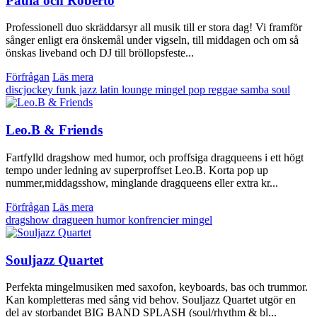
Paula och Roberto
Professionell duo skräddarsyr all musik till er stora dag! Vi framför
sånger enligt era önskemål under vigseln, till middagen och om så
önskas liveband och DJ till bröllopsfeste...
Förfrågan
Läs mera
discjockey
funk
jazz
latin
lounge
mingel
pop
reggae
samba
soul
Leo.B & Friends
Fartfylld dragshow med humor, och proffsiga dragqueens i ett högt
tempo under ledning av superproffset Leo.B. Korta pop up
nummer,middagsshow, minglande dragqueens eller extra kr...
Förfrågan
Läs mera
dragshow
dragueen
humor
konfrencier
mingel
Souljazz Quartet
Perfekta mingelmusiken med saxofon, keyboards, bas och trummor.
Kan kompletteras med sång vid behov. Souljazz Quartet utgör en
del av storbandet BIG BAND SPLASH (soul/rhythm & bl...