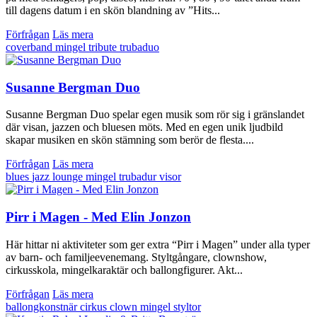
till dagens datum i en skön blandning av ”Hits...
Förfrågan
Läs mera
coverband
mingel
tribute
trubaduo
Susanne Bergman Duo
Susanne Bergman Duo spelar egen musik som rör sig i gränslandet
där visan, jazzen och bluesen möts. Med en egen unik ljudbild
skapar musiken en skön stämning som berör de flesta....
Förfrågan
Läs mera
blues
jazz
lounge
mingel
trubadur
visor
Pirr i Magen - Med Elin Jonzon
Här hittar ni aktiviteter som ger extra “Pirr i Magen” under alla typer
av barn- och familjeevenemang. Styltgångare, clownshow,
cirkusskola, mingelkaraktär och ballongfigurer. Akt...
Förfrågan
Läs mera
ballongkonstnär
cirkus
clown
mingel
styltor