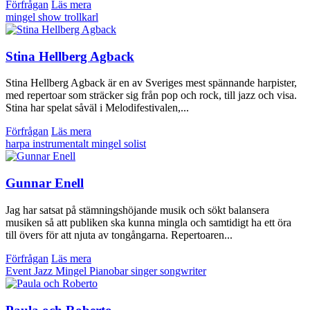
Förfrågan
Läs mera
mingel
show
trollkarl
Stina Hellberg Agback
Stina Hellberg Agback är en av Sveriges mest spännande harpister,
med repertoar som sträcker sig från pop och rock, till jazz och visa.
Stina har spelat såväl i Melodifestivalen,...
Förfrågan
Läs mera
harpa
instrumentalt
mingel
solist
Gunnar Enell
Jag har satsat på stämningshöjande musik och sökt balansera
musiken så att publiken ska kunna mingla och samtidigt ha ett öra
till övers för att njuta av tongångarna. Repertoaren...
Förfrågan
Läs mera
Event
Jazz
Mingel
Pianobar
singer songwriter