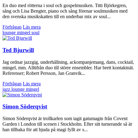
En duo med rötterna i soul och gospelmusiken. Titti Björkegren,
sång och Lisa Bengter, piano och sång förenar soulmusiken med
den svenska musikskatten till en underbar mix av soul...
Förfrågan
Läs mera
lounge
mingel
soul
Ted Bjurwill
Jag ordnar jazzgig, underhållning, ackompanjemang, dans, cocktail,
mingel, mm. Alltifrån duo till större ensembler. Har brett kontaktnät.
Referenser; Robert Persson, Jan Granvik...
Förfrågan
Läs mera
jazz
lounge
mingel
Simon Söderqvist
Simon Söderqvist är trollkarlen som tagit gatumagin från Covent
Garden i London till scenen i Stockholm. Efter sitt turnerande så är
han tillbaka för att bjuda på magi fyllt av s...