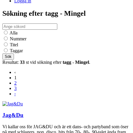
Logga in
Sökning efter tagg - Mingel
Alla
Nummer
Titel
Taggar
Sök
Resultat:
33
st vid sökning efter
tagg - Mingel
.
‹
1
2
3
›
Jag&Du
Vi kallar oss för JAG&DU och är ett dans- och partyband som öser
på med schlagers, pop, disco, hits från 70-, 80-, 90-talet ända fram