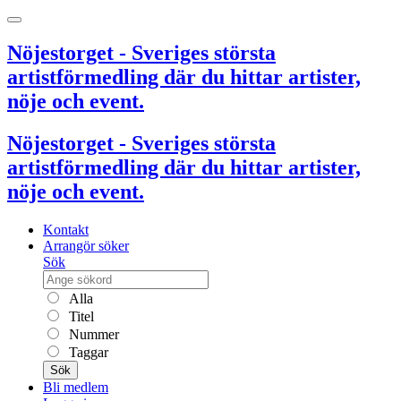
Nöjestorget - Sveriges största
artistförmedling där du hittar artister,
nöje och event.
Nöjestorget - Sveriges största
artistförmedling där du hittar artister,
nöje och event.
Kontakt
Arrangör söker
Sök
Alla
Titel
Nummer
Taggar
Sök
Bli medlem