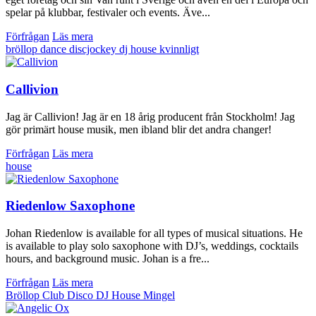
spelar på klubbar, festivaler och events. Äve...
Förfrågan
Läs mera
bröllop
dance
discjockey
dj
house
kvinnligt
Callivion
Jag är Callivion! Jag är en 18 årig producent från Stockholm! Jag
gör primärt house musik, men ibland blir det andra changer!
Förfrågan
Läs mera
house
Riedenlow Saxophone
Johan Riedenlow is available for all types of musical situations. He
is available to play solo saxophone with DJ’s, weddings, cocktails
hours, and background music. Johan is a fre...
Förfrågan
Läs mera
Bröllop
Club
Disco
DJ
House
Mingel