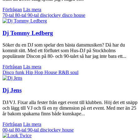
Förfrågan
Läs mera
70-tal
80-tal
90-tal
discjockey
disco
house
Dj Tommy Ledberg
Söker du en DJ som spelar den bästa dansmusiken? Då har du
kommit rätt. Med ett förflutet som Hus-DJ på Stockholms
populäraste Discon på 80- och 90-talet så har jag inte bara ett...
Förfrågan
Läs mera
Disco
funk
Hip Hop
House
R&B
soul
Dj Jens
DJ/VJ. Fixar alla fester från eget event till klubben. Höj det ett snäpp
och lägg till VJ och få en ny dimension på ert event. Med mer än 25
år bakom spakarna finns både kunskape...
Förfrågan
Läs mera
00-tal
80-tal
90-tal
discjockey
house