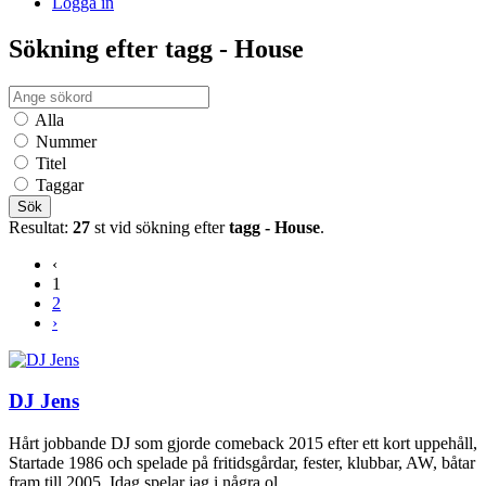
Logga in
Sökning efter tagg - House
Alla
Nummer
Titel
Taggar
Sök
Resultat:
27
st vid sökning efter
tagg - House
.
‹
1
2
›
DJ Jens
Hårt jobbande DJ som gjorde comeback 2015 efter ett kort uppehåll,
Startade 1986 och spelade på fritidsgårdar, fester, klubbar, AW, båtar
fram till 2005. Idag spelar jag i några ol...