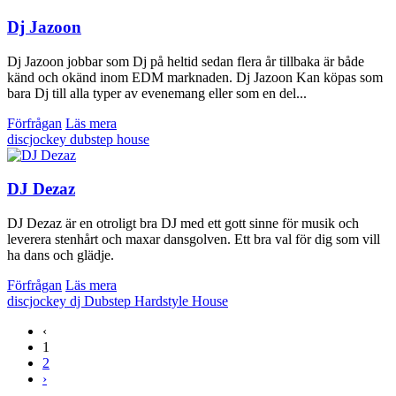
Dj Jazoon
Dj Jazoon jobbar som Dj på heltid sedan flera år tillbaka är både
känd och okänd inom EDM marknaden. Dj Jazoon Kan köpas som
bara Dj till alla typer av evenemang eller som en del...
Förfrågan
Läs mera
discjockey
dubstep
house
DJ Dezaz
DJ Dezaz är en otroligt bra DJ med ett gott sinne för musik och
leverera stenhårt och maxar dansgolven. Ett bra val för dig som vill
ha dans och glädje.
Förfrågan
Läs mera
discjockey
dj
Dubstep
Hardstyle
House
‹
1
2
›