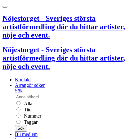
Nöjestorget - Sveriges största
artistförmedling där du hittar artister,
nöje och event.
Nöjestorget - Sveriges största
artistförmedling där du hittar artister,
nöje och event.
Kontakt
Arrangör söker
Sök
Alla
Titel
Nummer
Taggar
Sök
Bli medlem