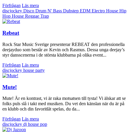
Förfrågan
Läs mera
discjockey
Disco
Drum N' Bass
Dubstep
EDM
Electro House
Hip
Hop
House
Reggae
Trap
Rebeat
Rock Star Music Sverige presenterar REBEAT den professionella
deejayduo som består av Kevin och Rasmus. Dessa unga deejay’s
styr dansscenerna i de största klubbarna på olika event...
Förfrågan
Läs mera
discjockey
house
party
Mute!
Mute! Är en kontrast, vi är raka motsatsen till tysta! Vi älskar att se
folks puls slå i takt med musiken. Du vet den känslan när du är på
en klubb och din favoritlåt spelas, du da...
Förfrågan
Läs mera
discjockey
dj
house
pop