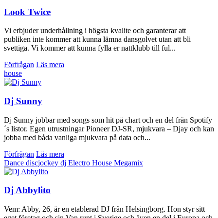
Look Twice
Vi erbjuder underhållning i högsta kvalite och garanterar att
publiken inte kommer att kunna lämna dansgolvet utan att bli
svettiga. Vi kommer att kunna fylla er nattklubb till ful...
Förfrågan
Läs mera
house
Dj Sunny
Dj Sunny jobbar med songs som hit på chart och en del från Spotify
´s listor. Egen utrustningar Pioneer DJ-SR, mjukvara – Djay och kan
jobba med båda vanliga mjukvara på data och...
Förfrågan
Läs mera
Dance
discjockey
dj
Electro
House
Megamix
Dj Abbylito
Vem: Abby, 26, är en etablerad DJ från Helsingborg. Hon styr sitt
eget företag och sin Van runt i Sverige och även en del i Europa och