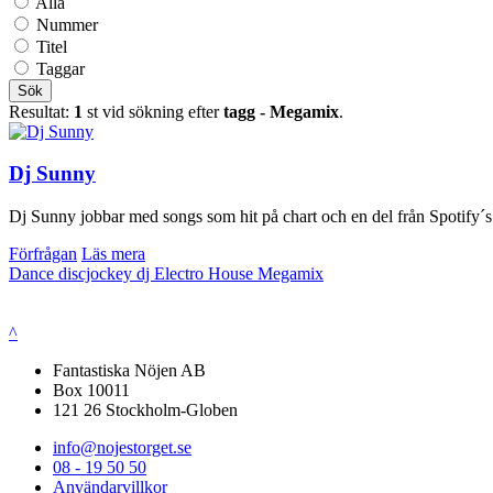
Alla
Nummer
Titel
Taggar
Sök
Resultat:
1
st vid sökning efter
tagg - Megamix
.
Dj Sunny
Dj Sunny jobbar med songs som hit på chart och en del från Spotify´
Förfrågan
Läs mera
Dance
discjockey
dj
Electro
House
Megamix
^
Fantastiska Nöjen AB
Box 10011
121 26 Stockholm-Globen
info@nojestorget.se
08 - 19 50 50
Användarvillkor