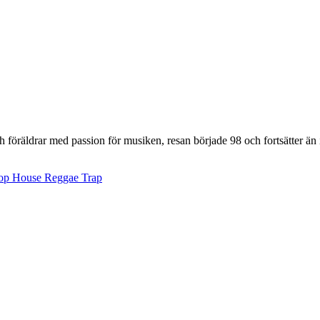
äldrar med passion för musiken, resan började 98 och fortsätter än ida
op
House
Reggae
Trap