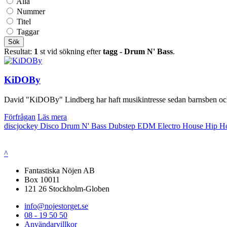
Alla
Nummer
Titel
Taggar
Sök
Resultat:
1
st vid sökning efter
tagg - Drum N' Bass
.
KiDOBy
David "KiDOBy" Lindberg har haft musikintresse sedan barnsben och för
Förfrågan
Läs mera
discjockey
Disco
Drum N' Bass
Dubstep
EDM
Electro House
Hip H
^
Fantastiska Nöjen AB
Box 10011
121 26 Stockholm-Globen
info@nojestorget.se
08 - 19 50 50
Användarvillkor