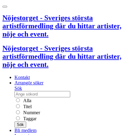
Nöjestorget - Sveriges största
artistförmedling där du hittar artister,
nöje och event.
Nöjestorget - Sveriges största
artistförmedling där du hittar artister,
nöje och event.
Kontakt
Arrangör söker
Sök
Alla
Titel
Nummer
Taggar
Sök
Bli medlem