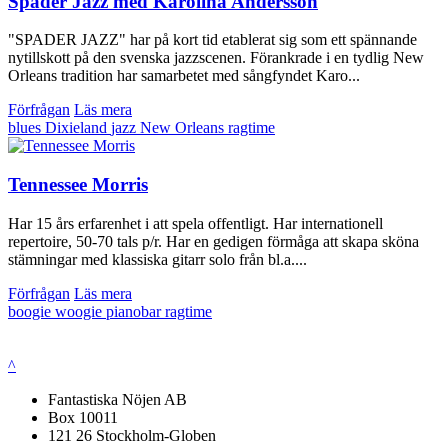
Spader Jazz med Karolina Andersson
"SPADER JAZZ" har på kort tid etablerat sig som ett spännande
nytillskott på den svenska jazzscenen. Förankrade i en tydlig New
Orleans tradition har samarbetet med sångfyndet Karo...
Förfrågan
Läs mera
blues
Dixieland
jazz
New Orleans
ragtime
Tennessee Morris
Har 15 års erfarenhet i att spela offentligt. Har internationell
repertoire, 50-70 tals p/r. Har en gedigen förmåga att skapa sköna
stämningar med klassiska gitarr solo från bl.a....
Förfrågan
Läs mera
boogie woogie
pianobar
ragtime
^
Fantastiska Nöjen AB
Box 10011
121 26 Stockholm-Globen