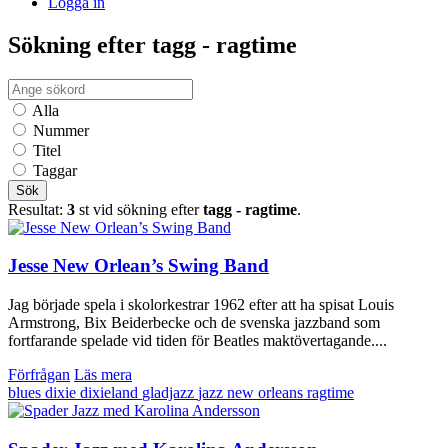
Logga in
Sökning efter tagg - ragtime
Alla
Nummer
Titel
Taggar
Sök
Resultat:
3
st vid sökning efter
tagg - ragtime
.
Jesse New Orlean’s Swing Band
Jag började spela i skolorkestrar 1962 efter att ha spisat Louis
Armstrong, Bix Beiderbecke och de svenska jazzband som
fortfarande spelade vid tiden för Beatles maktövertagande....
Förfrågan
Läs mera
blues
dixie
dixieland
gladjazz
jazz
new orleans
ragtime