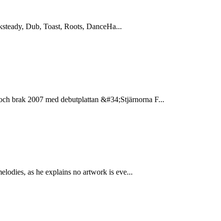
ocksteady, Dub, Toast, Roots, DanceHa...
ch brak 2007 med debutplattan &#34;Stjärnorna F...
lodies, as he explains no artwork is eve...