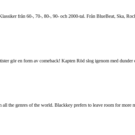
ll Klassiker från 60-, 70-, 80-, 90- och 2000-tal. Från BlueBeat, Ska, R
rtister gör en form av comeback! Kapten Röd slog igenom med dunder o
ll the genres of the world. Blackkey prefers to leave room for more me