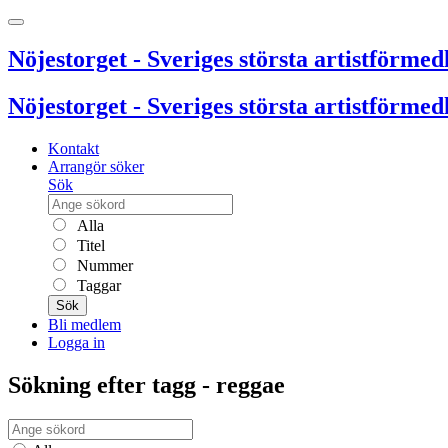
Nöjestorget - Sveriges största artistförmedl
Nöjestorget - Sveriges största artistförmedl
Kontakt
Arrangör söker
Sök
Alla
Titel
Nummer
Taggar
Sök
Bli medlem
Logga in
Sökning efter tagg - reggae