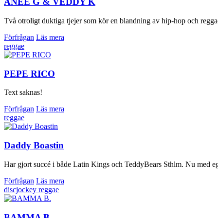
ANEE G & VEDDY K
Två otroligt duktiga tjejer som kör en blandning av hip-hop och regg
Förfrågan
Läs mera
reggae
PEPE RICO
Text saknas!
Förfrågan
Läs mera
reggae
Daddy Boastin
Har gjort succé i både Latin Kings och TeddyBears Sthlm. Nu med eg
Förfrågan
Läs mera
discjockey
reggae
BAMMA B.