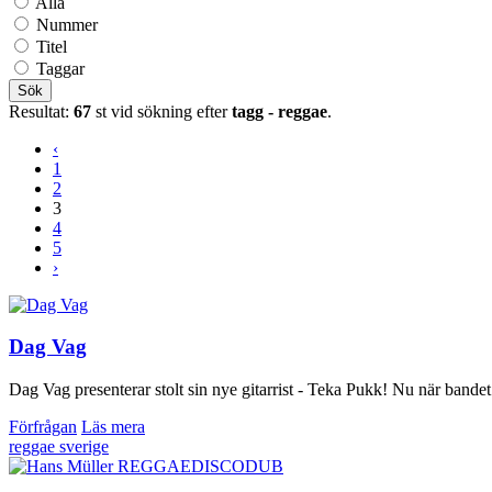
Alla
Nummer
Titel
Taggar
Sök
Resultat:
67
st vid sökning efter
tagg - reggae
.
‹
1
2
3
4
5
›
Dag Vag
Dag Vag presenterar stolt sin nye gitarrist - Teka Pukk! Nu när bandet
Förfrågan
Läs mera
reggae
sverige