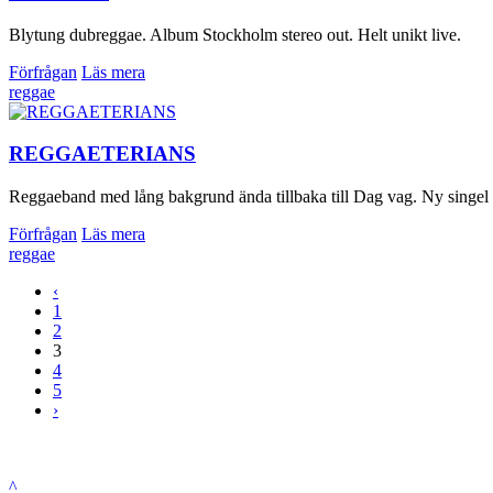
Blytung dubreggae. Album Stockholm stereo out. Helt unikt live.
Förfrågan
Läs mera
reggae
REGGAETERIANS
Reggaeband med lång bakgrund ända tillbaka till Dag vag. Ny singel It´
Förfrågan
Läs mera
reggae
‹
1
2
3
4
5
›
^