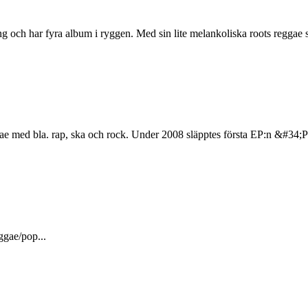
ch har fyra album i ryggen. Med sin lite melankoliska roots reggae sj
ae med bla. rap, ska och rock. Under 2008 släpptes första EP:n &#34;P
gae/pop...