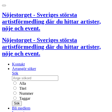
Nöjestorget - Sveriges största
artistförmedling där du hittar artister,
nöje och event.
Nöjestorget - Sveriges största
artistförmedling där du hittar artister,
nöje och event.
Kontakt
Arrangör söker
Sök
Alla
Titel
Nummer
Taggar
Sök
Bli medlem