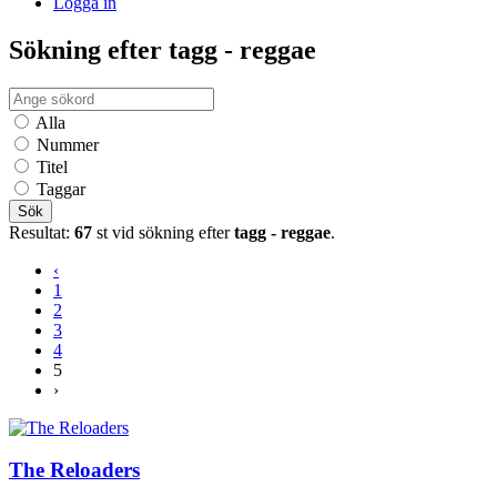
Logga in
Sökning efter tagg - reggae
Alla
Nummer
Titel
Taggar
Sök
Resultat:
67
st vid sökning efter
tagg - reggae
.
‹
1
2
3
4
5
›
The Reloaders