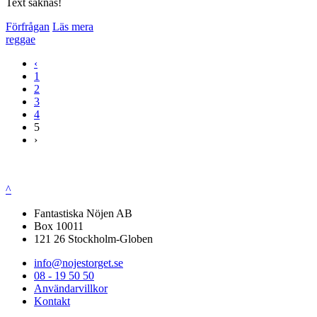
Text saknas!
Förfrågan
Läs mera
reggae
‹
1
2
3
4
5
›
^
Fantastiska Nöjen AB
Box 10011
121 26 Stockholm-Globen
info@nojestorget.se
08 - 19 50 50
Användarvillkor
Kontakt