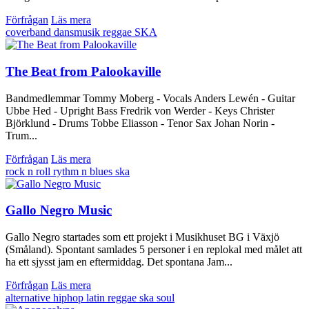
Förfrågan
Läs mera
coverband
dansmusik
reggae
SKA
The Beat from Palookaville
Bandmedlemmar Tommy Moberg - Vocals Anders Lewén - Guitar
Ubbe Hed - Upright Bass Fredrik von Werder - Keys Christer
Björklund - Drums Tobbe Eliasson - Tenor Sax Johan Norin -
Trum...
Förfrågan
Läs mera
rock n roll
rythm n blues
ska
Gallo Negro Music
Gallo Negro startades som ett projekt i Musikhuset BG i Växjö
(Småland). Spontant samlades 5 personer i en replokal med målet att
ha ett sjysst jam en eftermiddag. Det spontana Jam...
Förfrågan
Läs mera
alternative
hiphop
latin
reggae
ska
soul