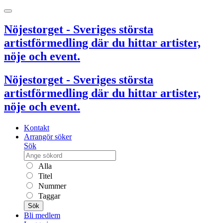
Nöjestorget - Sveriges största
artistförmedling där du hittar artister,
nöje och event.
Nöjestorget - Sveriges största
artistförmedling där du hittar artister,
nöje och event.
Kontakt
Arrangör söker
Sök
Alla
Titel
Nummer
Taggar
Sök
Bli medlem