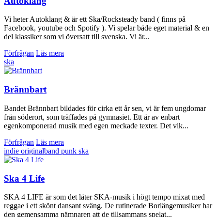
Autoklang
Vi heter Autoklang & är ett Ska/Rocksteady band ( finns på
Facebook, youtube och Spotify ). Vi spelar både eget material & en
del klassiker som vi översatt till svenska. Vi är...
Förfrågan
Läs mera
ska
Brännbart
Bandet Brännbart bildades för cirka ett år sen, vi är fem ungdomar
från söderort, som träffades på gymnasiet. Ett år av enbart
egenkomponerad musik med egen meckade texter. Det vik...
Förfrågan
Läs mera
indie
originalband
punk
ska
Ska 4 Life
SKA 4 LIFE är som det låter SKA-musik i högt tempo mixat med
reggae i ett skönt dansant sväng. De rutinerade Borlängemusiker har
den gemensamma nämnaren att de tillsammans spelat...