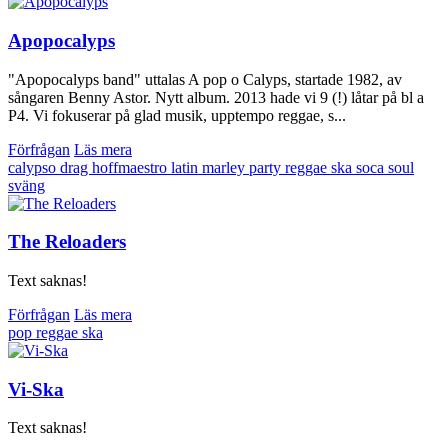
Apopocalyps
"Apopocalyps band" uttalas A pop o Calyps, startade 1982, av
sångaren Benny Astor. Nytt album. 2013 hade vi 9 (!) låtar på bl a
P4. Vi fokuserar på glad musik, upptempo reggae, s...
Förfrågan
Läs mera
calypso
drag
hoffmaestro
latin
marley
party
reggae
ska
soca
soul
sväng
The Reloaders
Text saknas!
Förfrågan
Läs mera
pop
reggae
ska
Vi-Ska
Text saknas!