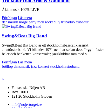
Trubadur Duo Arild & Oddmund
Äkta musik 100% LIVE
Förfrågan
Läs mera
dansmusik
norge
party
rock
rockabilly
trubaduo
trubadur
Swing&Beat Big Band
Swing&Beat Big Band är ett stockholmsbaserat klassiskt
amatörstorband. Vi bildades 1971 och har sedan dess förgyllt fester,
baler och banketter, konsertsalar, jazzklubbar mm med s...
Förfrågan
Läs mera
bröllop
dansmusik
jazz
konsert
stockholm
storband
^
Fantastiska Nöjen AB
Box 10011
121 26 Stockholm-Globen
info@nojestorget.se