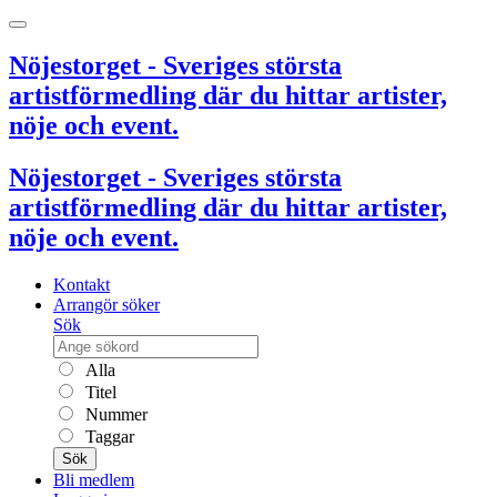
Nöjestorget - Sveriges största
artistförmedling där du hittar artister,
nöje och event.
Nöjestorget - Sveriges största
artistförmedling där du hittar artister,
nöje och event.
Kontakt
Arrangör söker
Sök
Alla
Titel
Nummer
Taggar
Sök
Bli medlem