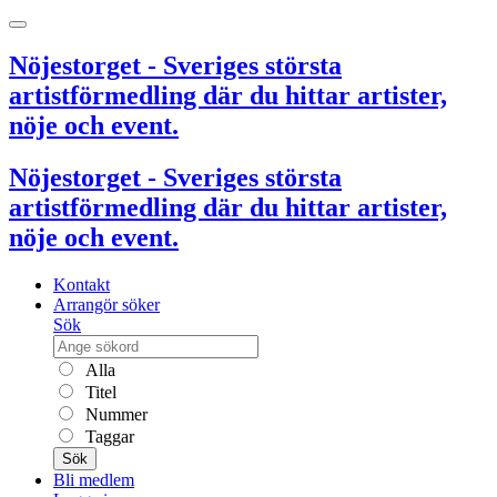
Nöjestorget - Sveriges största
artistförmedling där du hittar artister,
nöje och event.
Nöjestorget - Sveriges största
artistförmedling där du hittar artister,
nöje och event.
Kontakt
Arrangör söker
Sök
Alla
Titel
Nummer
Taggar
Sök
Bli medlem