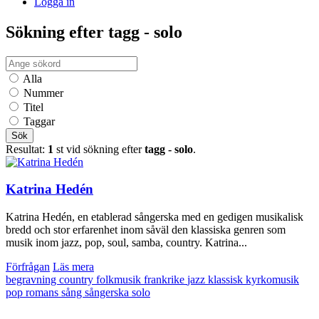
Logga in
Sökning efter tagg - solo
Alla
Nummer
Titel
Taggar
Sök
Resultat:
1
st vid sökning efter
tagg - solo
.
Katrina Hedén
Katrina Hedén, en etablerad sångerska med en gedigen musikalisk
bredd och stor erfarenhet inom såväl den klassiska genren som
musik inom jazz, pop, soul, samba, country. Katrina...
Förfrågan
Läs mera
begravning
country
folkmusik
frankrike
jazz
klassisk
kyrkomusik
pop
romans
sång
sångerska
solo