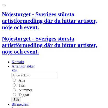
Nöjestorget - Sveriges största
artistförmedling där du hittar artister,
nöje och event.
Nöjestorget - Sveriges största
artistförmedling där du hittar artister,
nöje och event.
Kontakt
Arrangör söker
Sök
Alla
Titel
Nummer
Taggar
Sök
Bli medlem