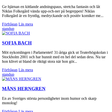
Ge hjärnan en kittlande andningspaus, stretcha fantasin och låt
Niklas Folkegård vända upp-och-ner på begreppen! Niklas
Folkegård är en fryntlig, medryckande och positiv komiker me...
Förfrågan
Läs mera
standup
SOFIA BACH
Möt nykomlingen i Parlamentet! 31-åriga gick ut Teaterhögskolan i
Stockholm 2001 och har hunnit med en hel del sedan dess. Nu tar
hon klivet ut bland de riktigt stora när hon gör...
Förfrågan
Läs mera
standup
MÅNS HERNGREN
En av Sveriges största personligheter inom humor och skarp
monolog!
Förfrågan
Läs mera