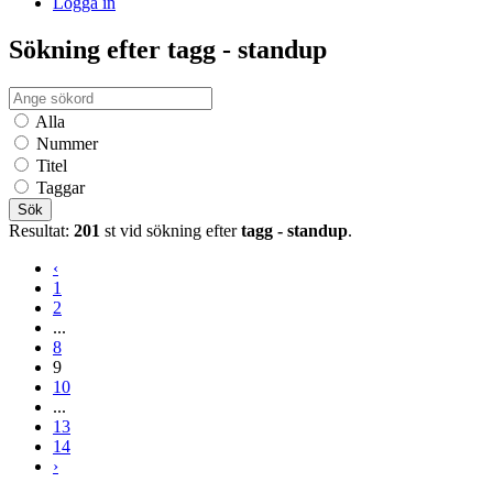
Logga in
Sökning efter tagg - standup
Alla
Nummer
Titel
Taggar
Sök
Resultat:
201
st vid sökning efter
tagg - standup
.
‹
1
2
...
8
9
10
...
13
14
›