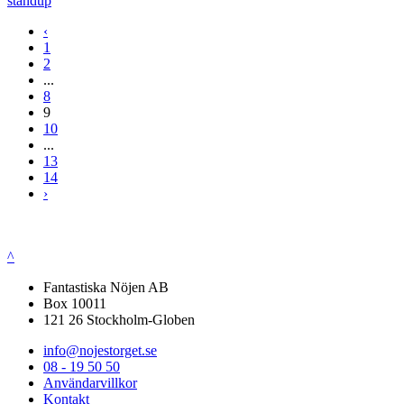
standup
‹
1
2
...
8
9
10
...
13
14
›
^
Fantastiska Nöjen AB
Box 10011
121 26 Stockholm-Globen
info@nojestorget.se
08 - 19 50 50
Användarvillkor
Kontakt