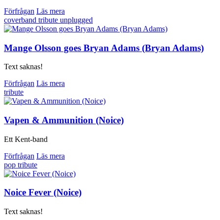
Förfrågan
Läs mera
coverband
tribute
unplugged
Mange Olsson goes Bryan Adams (Bryan Adams)
Text saknas!
Förfrågan
Läs mera
tribute
Vapen & Ammunition (Noice)
Ett Kent-band
Förfrågan
Läs mera
pop
tribute
Noice Fever (Noice)
Text saknas!