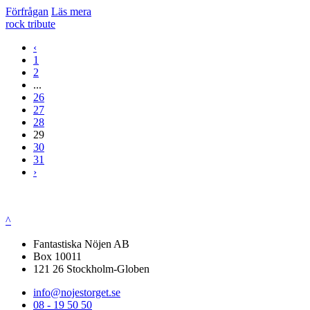
Förfrågan
Läs mera
rock
tribute
‹
1
2
...
26
27
28
29
30
31
›
^
Fantastiska Nöjen AB
Box 10011
121 26 Stockholm-Globen
info@nojestorget.se
08 - 19 50 50