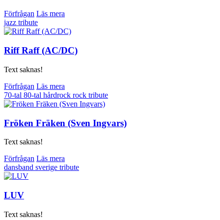
Förfrågan
Läs mera
jazz
tribute
Riff Raff (AC/DC)
Text saknas!
Förfrågan
Läs mera
70-tal
80-tal
hårdrock
rock
tribute
Fröken Fräken (Sven Ingvars)
Text saknas!
Förfrågan
Läs mera
dansband
sverige
tribute
LUV
Text saknas!