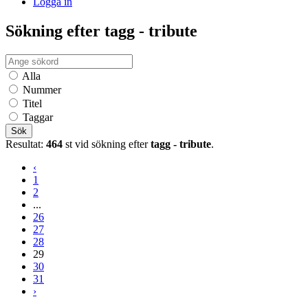
Logga in
Sökning efter tagg - tribute
Alla
Nummer
Titel
Taggar
Sök
Resultat:
464
st vid sökning efter
tagg - tribute
.
‹
1
2
...
26
27
28
29
30
31
›