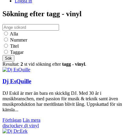
Logga in
Sökning efter tagg - vinyl
Alla
Nummer
Titel
Taggar
Sök
Resultat:
2
st vid sökning efter
tagg - vinyl
.
Dj EsQuille
DJ Eskil är mer än bara en skicklig DJ. Med 30 år i
musikbranschen, med passion för musik & teknik samt även
musikproduktion har meritlistan blivit lång. Uppskattad för sin
känsla...
Förfrågan
Läs mera
discjockey
dj
vinyl