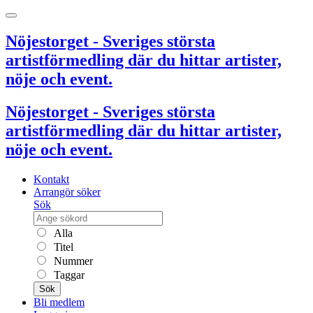
Nöjestorget - Sveriges största
artistförmedling där du hittar artister,
nöje och event.
Nöjestorget - Sveriges största
artistförmedling där du hittar artister,
nöje och event.
Kontakt
Arrangör söker
Sök
Alla
Titel
Nummer
Taggar
Sök
Bli medlem