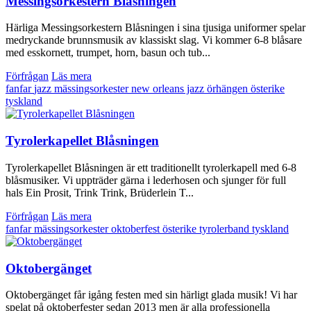
Messingsorkestern Blåsningen
Härliga Messingsorkestern Blåsningen i sina tjusiga uniformer spelar
medryckande brunnsmusik av klassiskt slag. Vi kommer 6-8 blåsare
med esskornett, trumpet, horn, basun och tub...
Förfrågan
Läs mera
fanfar
jazz
mässingsorkester
new orleans jazz
örhängen
österike
tyskland
Tyrolerkapellet Blåsningen
Tyrolerkapellet Blåsningen är ett traditionellt tyrolerkapell med 6-8
blåsmusiker. Vi uppträder gärna i lederhosen och sjunger för full
hals Ein Prosit, Trink Trink, Brüderlein T...
Förfrågan
Läs mera
fanfar
mässingsorkester
oktoberfest
österike
tyrolerband
tyskland
Oktobergänget
Oktobergänget får igång festen med sin härligt glada musik! Vi har
spelat på oktoberfester sedan 2013 men är alla professionella