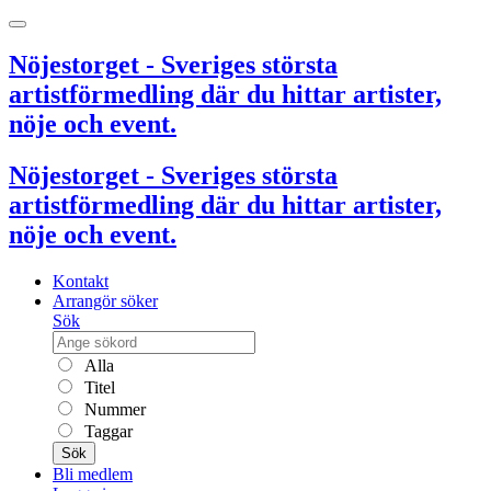
Nöjestorget - Sveriges största
artistförmedling där du hittar artister,
nöje och event.
Nöjestorget - Sveriges största
artistförmedling där du hittar artister,
nöje och event.
Kontakt
Arrangör söker
Sök
Alla
Titel
Nummer
Taggar
Sök
Bli medlem