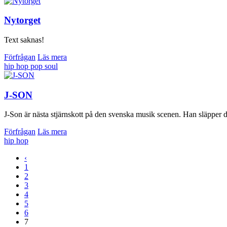
Nytorget
Text saknas!
Förfrågan
Läs mera
hip hop
pop
soul
J-SON
J-Son är nästa stjärnskott på den svenska musik scenen. Han släpper d
Förfrågan
Läs mera
hip hop
‹
1
2
3
4
5
6
7