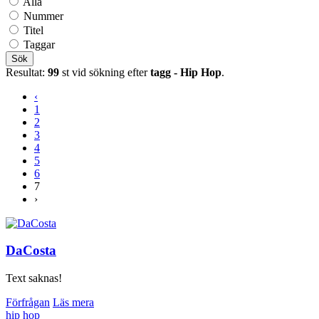
Alla
Nummer
Titel
Taggar
Sök
Resultat:
99
st vid sökning efter
tagg - Hip Hop
.
‹
1
2
3
4
5
6
7
›
DaCosta
Text saknas!
Förfrågan
Läs mera
hip hop