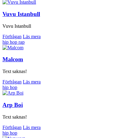
Vuvu Istanbull
Vuvu Istanbull
Förfrågan
Läs mera
hip hop
rap
Malcom
Text saknas!
Förfrågan
Läs mera
hip hop
Arp Boi
Text saknas!
Förfrågan
Läs mera
hip hop