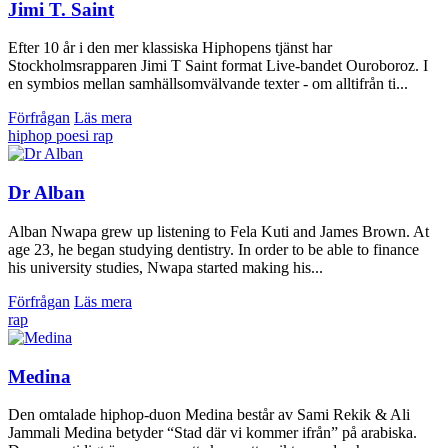
Jimi T. Saint
Efter 10 år i den mer klassiska Hiphopens tjänst har
Stockholmsrapparen Jimi T Saint format Live-bandet Ouroboroz. I
en symbios mellan samhällsomvälvande texter - om alltifrån ti...
Förfrågan
Läs mera
hiphop
poesi
rap
Dr Alban
Alban Nwapa grew up listening to Fela Kuti and James Brown. At
age 23, he began studying dentistry. In order to be able to finance
his university studies, Nwapa started making his...
Förfrågan
Läs mera
rap
Medina
Den omtalade hiphop-duon Medina består av Sami Rekik & Ali
Jammali Medina betyder “Stad där vi kommer ifrån” på arabiska.