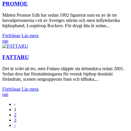
PROMOE
Mårten Promoe Edh har sedan 1992 figurerat som en av de tre
huvudpersonerna i ett av Sveriges största och mest inflytelserika
hiphopband, Looptroop Rockers. För drygt åtta år sedan...
Förfrågan
Läs mera
rap
FATTARU
Det är svårt att tro, men Fattaru släppte sin debutskiva redan 2001.
Sedan dess har förutsättningarna för svensk hiphop drastiskt
förändrats, scenen omgrupperats fram och tillbaka,...
Förfrågan
Läs mera
rap
‹
1
2
3
›