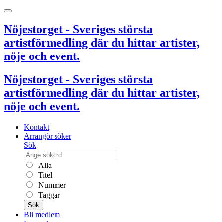
Nöjestorget - Sveriges största
artistförmedling där du hittar artister,
nöje och event.
Nöjestorget - Sveriges största
artistförmedling där du hittar artister,
nöje och event.
Kontakt
Arrangör söker
Sök
Alla
Titel
Nummer
Taggar
Sök
Bli medlem