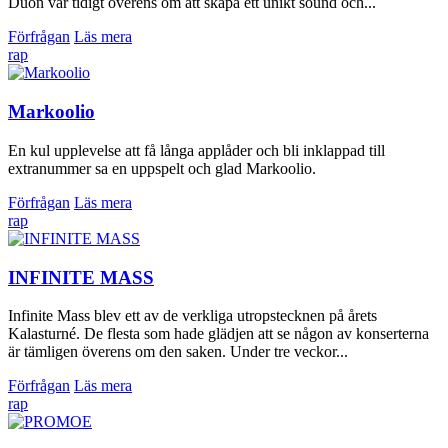
Duon var tidigt överens om att skapa ett unikt sound och...
Förfrågan
Läs mera
rap
Markoolio
En kul upplevelse att få långa applåder och bli inklappad till
extranummer sa en uppspelt och glad Markoolio.
Förfrågan
Läs mera
rap
INFINITE MASS
Infinite Mass blev ett av de verkliga utropstecknen på årets
Kalasturné. De flesta som hade glädjen att se någon av konserterna
är tämligen överens om den saken. Under tre veckor...
Förfrågan
Läs mera
rap