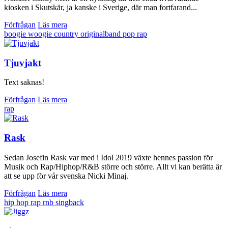
kiosken i Skutskär, ja kanske i Sverige, där man fortfarand...
Förfrågan
Läs mera
boogie woogie
country
originalband
pop
rap
Tjuvjakt
Text saknas!
Förfrågan
Läs mera
rap
Rask
Sedan Josefin Rask var med i Idol 2019 växte hennes passion för
Musik och Rap/Hiphop/R&B större och större. Allt vi kan berätta är
att se upp för vår svenska Nicki Minaj.
Förfrågan
Läs mera
hip hop
rap
rnb
singback