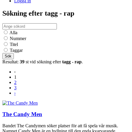
Logga in
Sökning efter tagg - rap
Alla
Nummer
Titel
Taggar
Sök
Resultat:
39
st vid sökning efter
tagg - rap
.
‹
1
2
3
›
The Candy Men
Bandet The Candymen söker platser för att få spela vår musik.
Namnet Candy Men är en hyllning till den enda kvarvarande