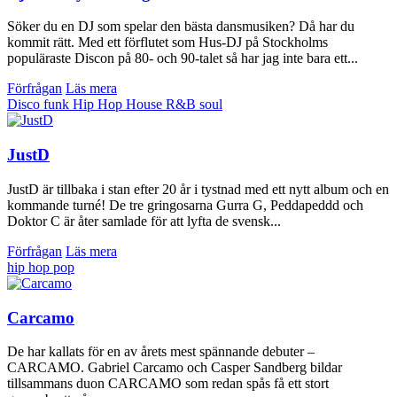
Söker du en DJ som spelar den bästa dansmusiken? Då har du
kommit rätt. Med ett förflutet som Hus-DJ på Stockholms
populäraste Discon på 80- och 90-talet så har jag inte bara ett...
Förfrågan
Läs mera
Disco
funk
Hip Hop
House
R&B
soul
JustD
JustD är tillbaka i stan efter 20 år i tystnad med ett nytt album och en
kommande turné! De tre gringosarna Gurra G, Peddapeddd och
Doktor C är åter samlade för att lyfta de svensk...
Förfrågan
Läs mera
hip hop
pop
Carcamo
De har kallats för en av årets mest spännande debuter –
CARCAMO. Gabriel Carcamo och Casper Sandberg bildar
tillsammans duon CARCAMO som redan spås få ett stort