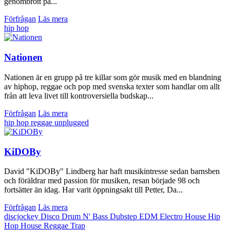
genombrott på...
Förfrågan
Läs mera
hip hop
Nationen
Nationen är en grupp på tre killar som gör musik med en blandning
av hiphop, reggae och pop med svenska texter som handlar om allt
från att leva livet till kontroversiella budskap...
Förfrågan
Läs mera
hip hop
reggae
unplugged
KiDOBy
David "KiDOBy" Lindberg har haft musikintresse sedan barnsben
och föräldrar med passion för musiken, resan började 98 och
fortsätter än idag. Har varit öppningsakt till Petter, Da...
Förfrågan
Läs mera
discjockey
Disco
Drum N' Bass
Dubstep
EDM
Electro House
Hip
Hop
House
Reggae
Trap