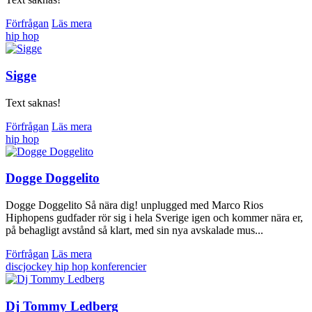
Förfrågan
Läs mera
hip hop
Sigge
Text saknas!
Förfrågan
Läs mera
hip hop
Dogge Doggelito
Dogge Doggelito Så nära dig! unplugged med Marco Rios
Hiphopens gudfader rör sig i hela Sverige igen och kommer nära er,
på behagligt avstånd så klart, med sin nya avskalade mus...
Förfrågan
Läs mera
discjockey
hip hop
konferencier
Dj Tommy Ledberg