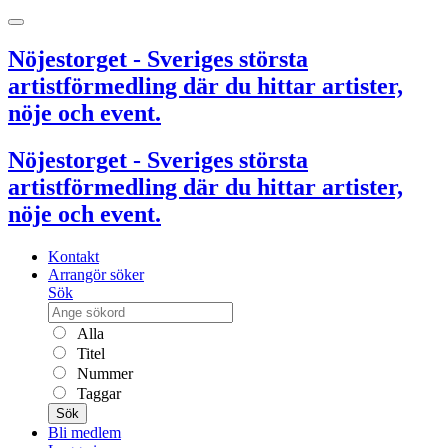
Nöjestorget - Sveriges största
artistförmedling där du hittar artister,
nöje och event.
Nöjestorget - Sveriges största
artistförmedling där du hittar artister,
nöje och event.
Kontakt
Arrangör söker
Sök
Alla
Titel
Nummer
Taggar
Sök
Bli medlem