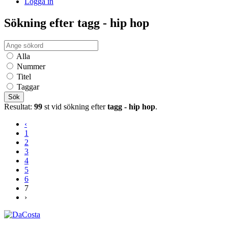
Logga in
Sökning efter tagg - hip hop
Alla
Nummer
Titel
Taggar
Sök
Resultat:
99
st vid sökning efter
tagg - hip hop
.
‹
1
2
3
4
5
6
7
›