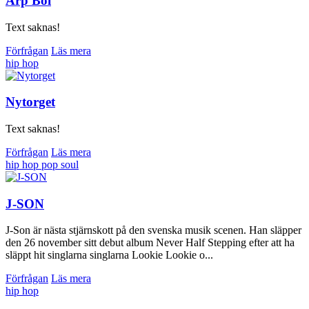
Arp Boi
Text saknas!
Förfrågan
Läs mera
hip hop
Nytorget
Text saknas!
Förfrågan
Läs mera
hip hop
pop
soul
J-SON
J-Son är nästa stjärnskott på den svenska musik scenen. Han släpper
den 26 november sitt debut album Never Half Stepping efter att ha
släppt hit singlarna singlarna Lookie Lookie o...
Förfrågan
Läs mera
hip hop