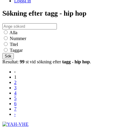
Logga in
Sökning efter tagg - hip hop
Alla
Nummer
Titel
Taggar
Sök
Resultat:
99
st vid sökning efter
tagg - hip hop
.
‹
1
2
3
4
5
6
7
›