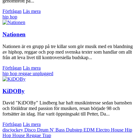
genombrott på...
Förfrågan
Läs mera
hip hop
Nationen
Nationen är en grupp på tre killar som gör musik med en blandning
av hiphop, reggae och pop med svenska texter som handlar om allt
från att leva livet till kontroversiella budskap...
Förfrågan
Läs mera
hip hop
reggae
unplugged
KiDOBy
David "KiDOBy" Lindberg har haft musikintresse sedan barnsben
och föräldrar med passion för musiken, resan började 98 och
fortsätter än idag. Har varit öppningsakt till Petter, Da...
Förfrågan
Läs mera
discjockey
Disco
Drum N' Bass
Dubstep
EDM
Electro House
Hip
Hop
House
Reggae
Trap