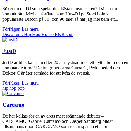
Söker du en DJ som spelar den bästa dansmusiken? Då har du
kommit rätt. Med ett förflutet som Hus-DJ på Stockholms
populäraste Discon på 80- och 90-talet så har jag inte bara ett...
Förfrågan
Läs mera
Disco
funk
Hip Hop
House
R&B
soul
JustD
JustD är tillbaka i stan efter 20 år i tystnad med ett nytt album och en
kommande turné! De tre gringosarna Gurra G, Peddapeddd och
Doktor C är åter samlade för att lyfta de svensk...
Förfrågan
Läs mera
hip hop
pop
Carcamo
De har kallats för en av årets mest spännande debuter –
CARCAMO. Gabriel Carcamo och Casper Sandberg bildar
tillsammans duon CARCAMO som redan spås få ett stort