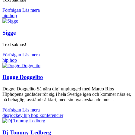
Förfrågan
Läs mera
hip hop
Sigge
Text saknas!
Förfrågan
Läs mera
hip hop
Dogge Doggelito
Dogge Doggelito Så nära dig! unplugged med Marco Rios
Hiphopens gudfader rör sig i hela Sverige igen och kommer nära er,
på behagligt avstånd så klart, med sin nya avskalade mus...
Förfrågan
Läs mera
discjockey
hip hop
konferencier
Dj Tommy Ledberg