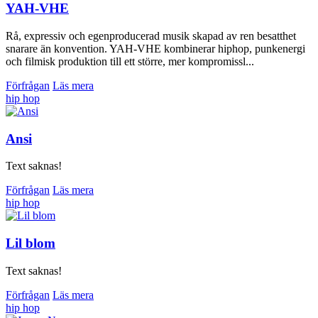
YAH-VHE
Rå, expressiv och egenproducerad musik skapad av ren besatthet
snarare än konvention. YAH-VHE kombinerar hiphop, punkenergi
och filmisk produktion till ett större, mer kompromissl...
Förfrågan
Läs mera
hip hop
Ansi
Text saknas!
Förfrågan
Läs mera
hip hop
Lil blom
Text saknas!
Förfrågan
Läs mera
hip hop