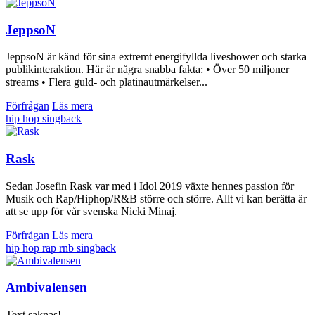
JeppsoN
JeppsoN är känd för sina extremt energifyllda liveshower och starka
publikinteraktion. Här är några snabba fakta: • Över 50 miljoner
streams • Flera guld- och platinautmärkelser...
Förfrågan
Läs mera
hip hop
singback
Rask
Sedan Josefin Rask var med i Idol 2019 växte hennes passion för
Musik och Rap/Hiphop/R&B större och större. Allt vi kan berätta är
att se upp för vår svenska Nicki Minaj.
Förfrågan
Läs mera
hip hop
rap
rnb
singback
Ambivalensen
Text saknas!