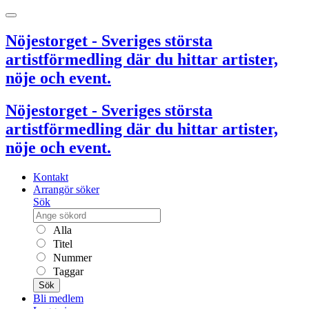
Nöjestorget - Sveriges största
artistförmedling där du hittar artister,
nöje och event.
Nöjestorget - Sveriges största
artistförmedling där du hittar artister,
nöje och event.
Kontakt
Arrangör söker
Sök
Alla
Titel
Nummer
Taggar
Sök
Bli medlem