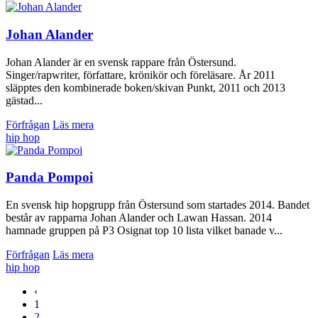
Johan Alander
Johan Alander är en svensk rappare från Östersund.
Singer/rapwriter, författare, krönikör och föreläsare. År 2011
släpptes den kombinerade boken/skivan Punkt, 2011 och 2013
gästad...
Förfrågan
Läs mera
hip hop
Panda Pompoi
En svensk hip hopgrupp från Östersund som startades 2014. Bandet
består av rapparna Johan Alander och Lawan Hassan. 2014
hamnade gruppen på P3 Osignat top 10 lista vilket banade v...
Förfrågan
Läs mera
hip hop
‹
1
2