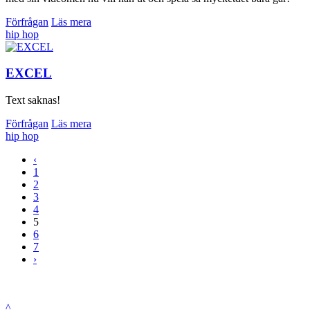
Förfrågan
Läs mera
hip hop
EXCEL
Text saknas!
Förfrågan
Läs mera
hip hop
‹
1
2
3
4
5
6
7
›
^