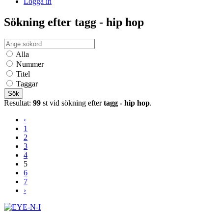
Logga in
Sökning efter tagg - hip hop
Alla
Nummer
Titel
Taggar
Sök
Resultat:
99
st vid sökning efter
tagg - hip hop
.
‹
1
2
3
4
5
6
7
›