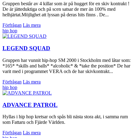
Gruppen består av 4 killar som är på hugget för en skiv kontrakt !
De är jätteduktiga och på scen satsar de mer än 100% med
helhjärtat.Möjlighet att lyssan på deras hits finns . De...
Förfrågan
Läs mera
hip hop
LEGEND SQUAD
Gruppen har vunnit hip-hop SM 2000 i Stockholm med låtar som:
*165* *skills and balls* *alcoholic* & *take the position* De har
varit med i programmet VERA och de har skivkontrakt...
Förfrågan
Läs mera
hip hop
ADVANCE PATROL
Hyllas i hip hop kretsar och spås bli nästa stora akt, i samma rum
som Fattaru och Fjärde Världen.
Förfrågan
Läs mera