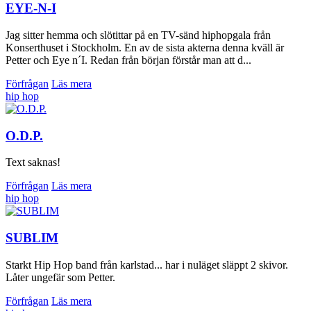
EYE-N-I
Jag sitter hemma och slötittar på en TV-sänd hiphopgala från
Konserthuset i Stockholm. En av de sista akterna denna kväll är
Petter och Eye n´I. Redan från början förstår man att d...
Förfrågan
Läs mera
hip hop
O.D.P.
Text saknas!
Förfrågan
Läs mera
hip hop
SUBLIM
Starkt Hip Hop band från karlstad... har i nuläget släppt 2 skivor.
Låter ungefär som Petter.
Förfrågan
Läs mera