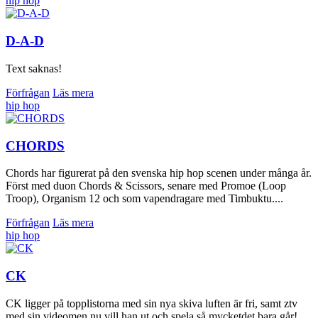
hip hop
D-A-D
Text saknas!
Förfrågan
Läs mera
hip hop
CHORDS
Chords har figurerat på den svenska hip hop scenen under många år.
Först med duon Chords & Scissors, senare med Promoe (Loop
Troop), Organism 12 och som vapendragare med Timbuktu....
Förfrågan
Läs mera
hip hop
CK
CK ligger på topplistorna med sin nya skiva luften är fri, samt ztv
med sin videomen nu vill han ut och spela så mycketdet bara går!