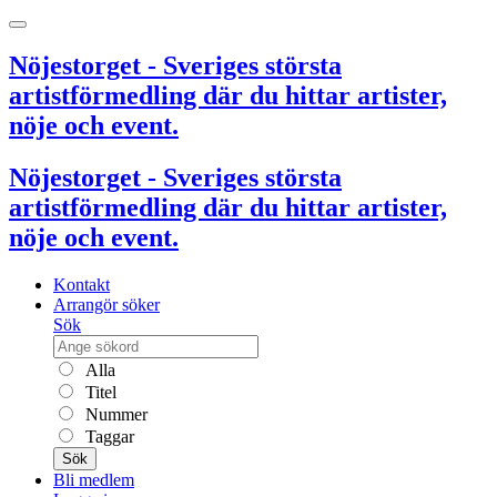
Nöjestorget - Sveriges största
artistförmedling där du hittar artister,
nöje och event.
Nöjestorget - Sveriges största
artistförmedling där du hittar artister,
nöje och event.
Kontakt
Arrangör söker
Sök
Alla
Titel
Nummer
Taggar
Sök
Bli medlem