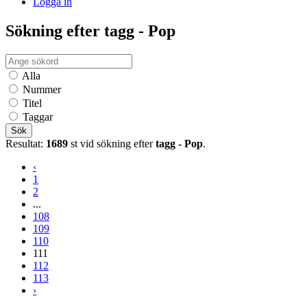
Logga in
Sökning efter tagg - Pop
Alla
Nummer
Titel
Taggar
Sök
Resultat:
1689
st vid sökning efter
tagg - Pop
.
‹
1
2
...
108
109
110
111
112
113
›