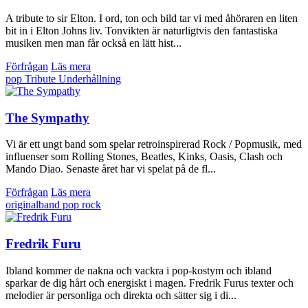
A tribute to sir Elton. I ord, ton och bild tar vi med åhöraren en liten
bit in i Elton Johns liv. Tonvikten är naturligtvis den fantastiska
musiken men man får också en lätt hist...
Förfrågan
Läs mera
pop
Tribute
Underhållning
The Sympathy
Vi är ett ungt band som spelar retroinspirerad Rock / Popmusik, med
influenser som Rolling Stones, Beatles, Kinks, Oasis, Clash och
Mando Diao. Senaste året har vi spelat på de fl...
Förfrågan
Läs mera
originalband
pop
rock
Fredrik Furu
Ibland kommer de nakna och vackra i pop-kostym och ibland
sparkar de dig hårt och energiskt i magen. Fredrik Furus texter och
melodier är personliga och direkta och sätter sig i di...