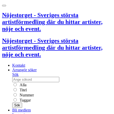
Nöjestorget - Sveriges största
artistförmedling där du hittar artister,
nöje och event.
Nöjestorget - Sveriges största
artistförmedling där du hittar artister,
nöje och event.
Kontakt
Arrangör söker
Sök
Alla
Titel
Nummer
Taggar
Sök
Bli medlem