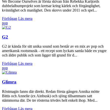
We Become Ourselves är första skivan från Rebekka Karijords
dubbelalbumprojekt som kretsar kring kärlek och förgänglighet,
kvinnlighet och manlighet. Den skrevs under 2011 och spel...
Förfrågan
Läs mera
pop
G2
G2 är kända för sitt unika sound som består av en mix av pop och
amerikansk rootsmusik - ett recept som lyckats samla både en yngre
och äldre publik och som ligger till grund för d...
Förfrågan
Läs mera
pop
Glimra
Röstmagin fanns där direkt. Redan första gången Annika mötte
Bittis och Annelie (ex Ainbusk) och sjöng tillsammans satt
stämmorna där. De tre rösterna trivdes helt enkelt ihop. Med...
Förfrågan
Läs mera