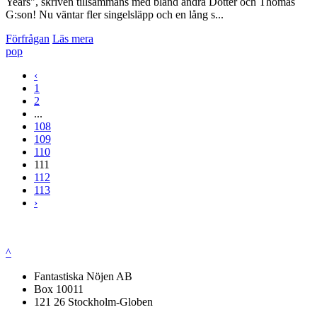
Years", skriven tillsammans med bland andra Dotter och Thomas
G:son! Nu väntar fler singelsläpp och en lång s...
Förfrågan
Läs mera
pop
‹
1
2
...
108
109
110
111
112
113
›
^
Fantastiska Nöjen AB
Box 10011
121 26 Stockholm-Globen