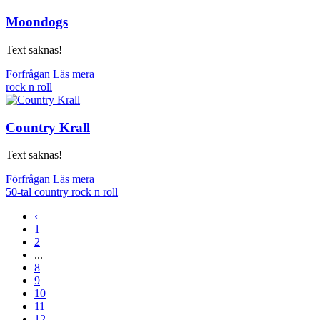
Moondogs
Text saknas!
Förfrågan
Läs mera
rock n roll
Country Krall
Text saknas!
Förfrågan
Läs mera
50-tal
country
rock n roll
‹
1
2
...
8
9
10
11
12