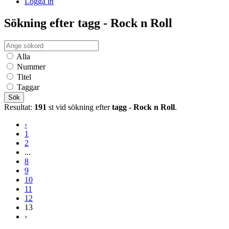
Logga in
Sökning efter tagg - Rock n Roll
Alla
Nummer
Titel
Taggar
Sök
Resultat:
191
st vid sökning efter
tagg - Rock n Roll
.
‹
1
2
...
8
9
10
11
12
13
›