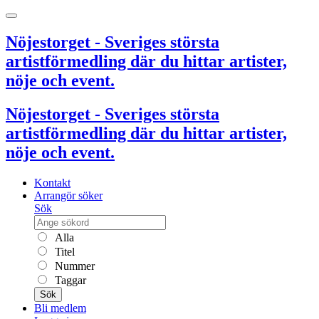
Nöjestorget - Sveriges största
artistförmedling där du hittar artister,
nöje och event.
Nöjestorget - Sveriges största
artistförmedling där du hittar artister,
nöje och event.
Kontakt
Arrangör söker
Sök
Alla
Titel
Nummer
Taggar
Sök
Bli medlem