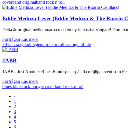
coverband
originalband
rock n roll
Eddie Meduza Lever (Eddie Meduza & The Roarin Ca
Detta är originalmedlemmarna med en ny fantastisk sångare! Dom har s
Förfrågan
Läs mera
70-tal
crazy
kult
legend
rock n roll
sverige
tribute
JABB
JABB - Just Another Blues Band spelar på alla möjliga event som Feste
Förfrågan
Läs mera
blues
bluesrock
boogie
coverband
rock n roll
‹
1
2
3
4
5
6