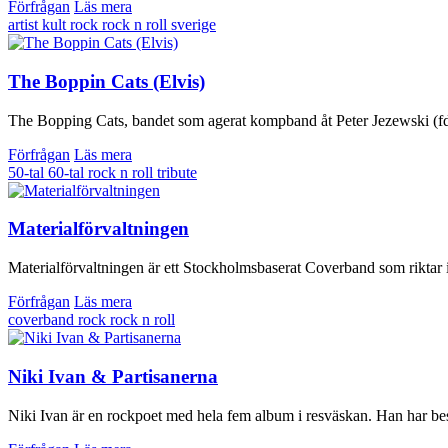
Förfrågan
Läs mera
artist
kult
rock
rock n roll
sverige
The Boppin Cats (Elvis)
The Bopping Cats, bandet som agerat kompband åt Peter Jezewski (fd 
Förfrågan
Läs mera
50-tal
60-tal
rock n roll
tribute
Materialförvaltningen
Materialförvaltningen är ett Stockholmsbaserat Coverband som riktar in 
Förfrågan
Läs mera
coverband
rock
rock n roll
Niki Ivan & Partisanerna
Niki Ivan är en rockpoet med hela fem album i resväskan. Han har bes