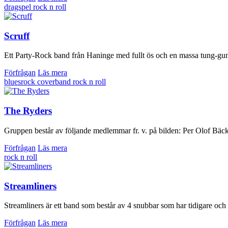
dragspel
rock n roll
Scruff
Ett Party-Rock band från Haninge med fullt ös och en massa tung-gung. 
Förfrågan
Läs mera
bluesrock
coverband
rock n roll
The Ryders
Gruppen består av följande medlemmar fr. v. på bilden: Per Olof Bäckm
Förfrågan
Läs mera
rock n roll
Streamliners
Streamliners är ett band som består av 4 snubbar som har tidigare och o
Förfrågan
Läs mera