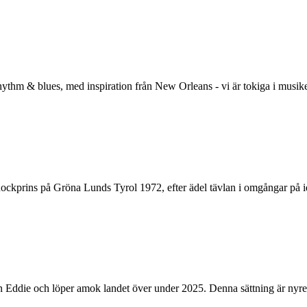
ythm & blues, med inspiration från New Orleans - vi är tokiga i musiken v
ockprins på Gröna Lunds Tyrol 1972, efter ädel tävlan i omgångar på id
die och löper amok landet över under 2025. Denna sättning är nyren