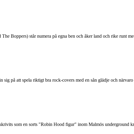
The Boppers) står numera på egna ben och åker land och rike runt med
sig på att spela riktigt bra rock-covers med en sån glädje och närvaro at
krivits som en sorts "Robin Hood figur" inom Malmös underground kretsa