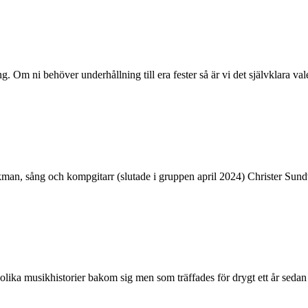
Om ni behöver underhållning till era fester så är vi det självklara val
an, sång och kompgitarr (slutade i gruppen april 2024) Christer Sundva
lika musikhistorier bakom sig men som träffades för drygt ett år sedan fö