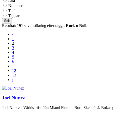
Alla
Nummer
Titel
Taggar
Sök
Resultat:
191
st vid sökning efter
tagg - Rock n Roll
.
‹
1
2
3
4
5
6
...
12
13
›
Joel Nunez
Joel Nunez - Världsartist från Miami Florida. Bor i Skellefteå. Bokas 