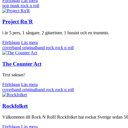
Förfrågan
Läs mera
pop
punk
rock n roll
Project Rn'R
i är 5 pers, 1 sångare, 2 gitarrister, 1 bassist och en trummis.
Förfrågan
Läs mera
coverband
originalband
rock
rock n roll
The Counter Act
Text saknas!
Förfrågan
Läs mera
coverband
originalband
rock
rock n roll
Rockfolket
Välkommen till Rock N Roll! Rockfolket har rockat Sverige sedan 50-
Förfrågan
Läs mera