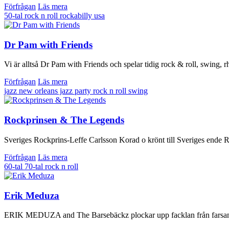
Förfrågan
Läs mera
50-tal
rock n roll
rockabilly
usa
Dr Pam with Friends
Vi är alltså Dr Pam with Friends och spelar tidig rock & roll, swing, rh
Förfrågan
Läs mera
jazz
new orleans jazz
party
rock n roll
swing
Rockprinsen & The Legends
Sveriges Rockprins-Leffe Carlsson Korad o krönt till Sveriges ende R
Förfrågan
Läs mera
60-tal
70-tal
rock n roll
Erik Meduza
ERIK MEDUZA and The Barsebäckz plockar upp facklan från farsan Ed