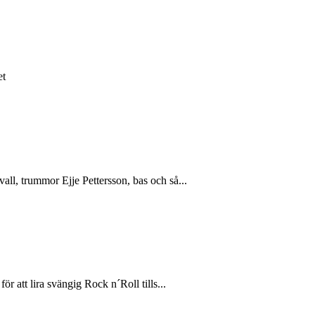
et
ll, trummor Ejje Pettersson, bas och så...
r att lira svängig Rock n´Roll tills...