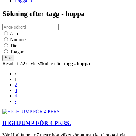
Logga in
Sökning efter tagg - hoppa
Alla
Nummer
Titel
Taggar
Sök
Resultat:
52
st vid sökning efter
tagg - hoppa
.
‹
1
2
3
4
›
HIGHJUMP FÖR 4 PERS.
Vår Highjump är 7 meter hög vilket gör att man kan hoppa ända