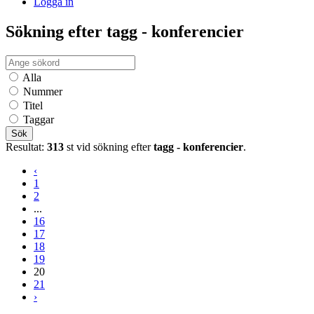
Logga in
Sökning efter tagg - konferencier
Alla
Nummer
Titel
Taggar
Sök
Resultat:
313
st vid sökning efter
tagg - konferencier
.
‹
1
2
...
16
17
18
19
20
21
›