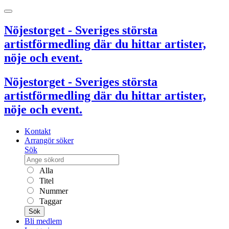
Nöjestorget - Sveriges största
artistförmedling där du hittar artister,
nöje och event.
Nöjestorget - Sveriges största
artistförmedling där du hittar artister,
nöje och event.
Kontakt
Arrangör söker
Sök
Alla
Titel
Nummer
Taggar
Sök
Bli medlem