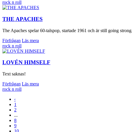
rock n roll
THE APACHES
The Apaches spelar 60-talspop, startade 1961 och är still going strong
Förfrågan
Läs mera
rock n roll
LOVÉN HIMSELF
Text saknas!
Förfrågan
Läs mera
rock n roll
‹
1
2
...
8
9
10