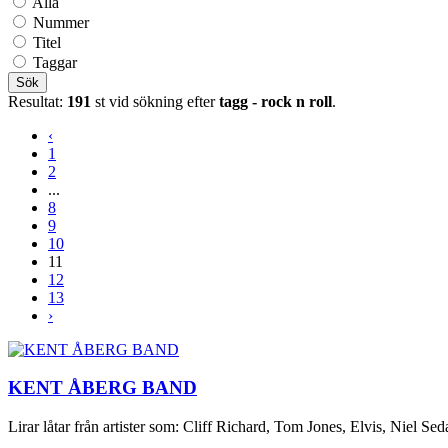
Alla
Nummer
Titel
Taggar
Sök
Resultat:
191
st vid sökning efter
tagg - rock n roll
.
‹
1
2
...
8
9
10
11
12
13
›
KENT ÅBERG BAND
Lirar låtar från artister som: Cliff Richard, Tom Jones, Elvis, Niel Sed