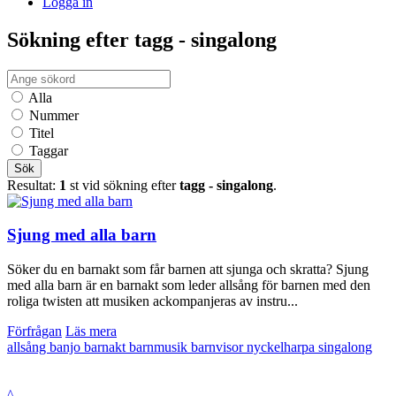
Logga in
Sökning efter tagg - singalong
Alla
Nummer
Titel
Taggar
Sök
Resultat:
1
st vid sökning efter
tagg - singalong
.
Sjung med alla barn
Söker du en barnakt som får barnen att sjunga och skratta? Sjung
med alla barn är en barnakt som leder allsång för barnen med den
roliga twisten att musiken ackompanjeras av instru...
Förfrågan
Läs mera
allsång
banjo
barnakt
barnmusik
barnvisor
nyckelharpa
singalong
^