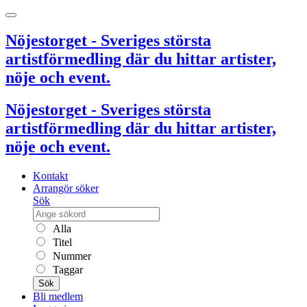
Nöjestorget - Sveriges största
artistförmedling där du hittar artister,
nöje och event.
Nöjestorget - Sveriges största
artistförmedling där du hittar artister,
nöje och event.
Kontakt
Arrangör söker
Sök
Alla
Titel
Nummer
Taggar
Sök
Bli medlem