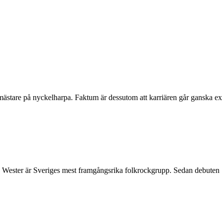
stare på nyckelharpa. Faktum är dessutom att karriären går ganska exakt
er är Sveriges mest framgångsrika folkrockgrupp. Sedan debuten 1994