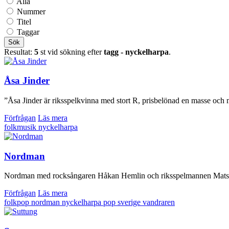
Alla
Nummer
Titel
Taggar
Sök
Resultat:
5
st vid sökning efter
tagg - nyckelharpa
.
Åsa Jinder
”Åsa Jinder är riksspelkvinna med stort R, prisbelönad en masse och mä
Förfrågan
Läs mera
folkmusik
nyckelharpa
Nordman
Nordman med rocksångaren Håkan Hemlin och riksspelmannen Mats West
Förfrågan
Läs mera
folkpop
nordman
nyckelharpa
pop
sverige
vandraren