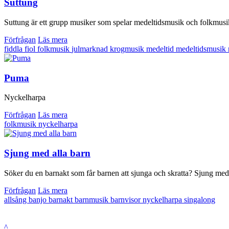
Suttung
Suttung är ett grupp musiker som spelar medeltidsmusik och folkmusik 
Förfrågan
Läs mera
fiddla
fiol
folkmusik
julmarknad
krogmusik
medeltid
medeltidsmusik
Puma
Nyckelharpa
Förfrågan
Läs mera
folkmusik
nyckelharpa
Sjung med alla barn
Söker du en barnakt som får barnen att sjunga och skratta? Sjung med 
Förfrågan
Läs mera
allsång
banjo
barnakt
barnmusik
barnvisor
nyckelharpa
singalong
^