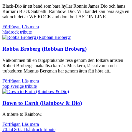
Black-Dio är ett band som bara hyllar Ronnie James Dio och hans
Karriär i Black Sabbath -Rainbow-Dio. Vi i bandet kan bara säga en
sak och det är WE ROCK and dont be LAST IN LINE....
Förfrågan
Läs mera
hårdrock
tribute
Robba Broberg (Robban Broberg)
Välkommen till en färgsprakande resa genom den folkära artisten
Robert Brobergs makalösa karriär. Musikern, låtskrivaren och
trubaduren Magnus Bergman har genom åren fått höra att...
Förfrågan
Läs mera
pop
sverige
tribute
Down to Earth (Rainbow & Dio)
A tribute to Rainbow.
Förfrågan
Läs mera
70-tal
80-tal
hårdrock
tribute