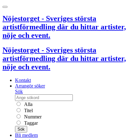
Nöjestorget - Sveriges största
artistförmedling där du hittar artister,
nöje och event.
Nöjestorget - Sveriges största
artistförmedling där du hittar artister,
nöje och event.
Kontakt
Arrangör söker
Sök
Alla
Titel
Nummer
Taggar
Sök
Bli medlem