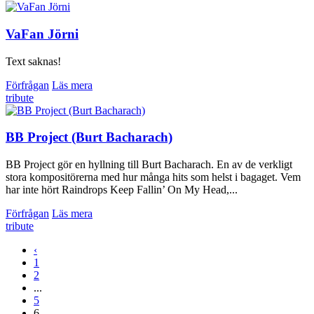
VaFan Jörni
Text saknas!
Förfrågan
Läs mera
tribute
BB Project (Burt Bacharach)
BB Project gör en hyllning till Burt Bacharach. En av de verkligt
stora kompositörerna med hur många hits som helst i bagaget. Vem
har inte hört Raindrops Keep Fallin’ On My Head,...
Förfrågan
Läs mera
tribute
‹
1
2
...
5
6