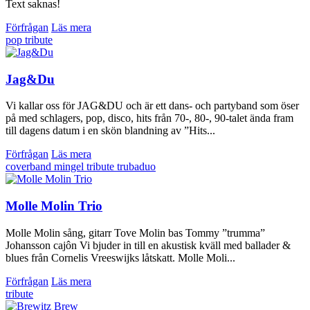
Text saknas!
Förfrågan
Läs mera
pop
tribute
Jag&Du
Vi kallar oss för JAG&DU och är ett dans- och partyband som öser
på med schlagers, pop, disco, hits från 70-, 80-, 90-talet ända fram
till dagens datum i en skön blandning av ”Hits...
Förfrågan
Läs mera
coverband
mingel
tribute
trubaduo
Molle Molin Trio
Molle Molin sång, gitarr Tove Molin bas Tommy ”trumma”
Johansson cajôn Vi bjuder in till en akustisk kväll med ballader &
blues från Cornelis Vreeswijks låtskatt. Molle Moli...
Förfrågan
Läs mera
tribute