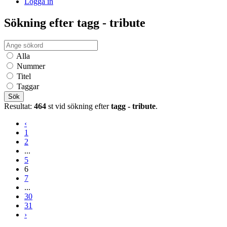
Logga in
Sökning efter tagg - tribute
Alla
Nummer
Titel
Taggar
Sök
Resultat:
464
st vid sökning efter
tagg - tribute
.
‹
1
2
...
5
6
7
...
30
31
›