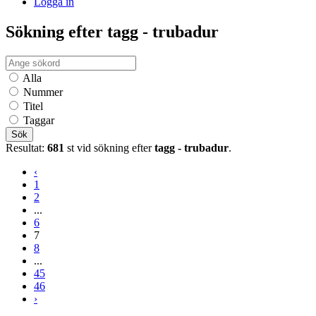
Logga in
Sökning efter tagg - trubadur
Alla
Nummer
Titel
Taggar
Sök
Resultat:
681
st vid sökning efter
tagg - trubadur
.
‹
1
2
...
6
7
8
...
45
46
›