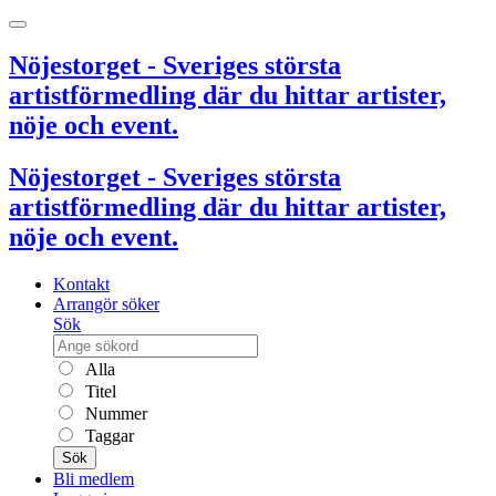
Nöjestorget - Sveriges största
artistförmedling där du hittar artister,
nöje och event.
Nöjestorget - Sveriges största
artistförmedling där du hittar artister,
nöje och event.
Kontakt
Arrangör söker
Sök
Alla
Titel
Nummer
Taggar
Sök
Bli medlem