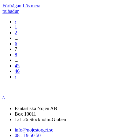
Förfrågan
Läs mera
trubadur
‹
1
2
...
6
7
8
...
45
46
›
^
Fantastiska Nöjen AB
Box 10011
121 26 Stockholm-Globen
info@nojestorget.se
08 - 19 50 50