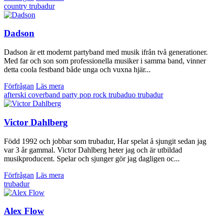
country
trubadur
Dadson
Dadson är ett modernt partyband med musik ifrån två generationer.
Med far och son som professionella musiker i samma band, vinner
detta coola festband både unga och vuxna hjär...
Förfrågan
Läs mera
afterski
coverband
party
pop
rock
trubaduo
trubadur
Victor Dahlberg
Född 1992 och jobbar som trubadur, Har spelat å sjungit sedan jag
var 3 år gammal. Victor Dahlberg heter jag och är utbildad
musikproducent. Spelar och sjunger gör jag dagligen oc...
Förfrågan
Läs mera
trubadur
Alex Flow