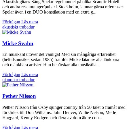
Akustisk gitarr/ Sång Spelar regelbundet på olika Scandic Hotell
och andra restauranger/pubar i Stockholm, lämnar gärna referenser.
Spelar även i en DUO konstilation med en extra g...
Förfrågan
Läs mera
akustiskt
trubadur
Micke Svahn
En musikant utöver det vanliga! Med sin mångåriga erfarenhet
(heltidsmusiker sedan 1985) framför Micke låtar av alla tänkbara
och otänkbara artister. Han behärskar alla musikstila...
Förfrågan
Läs mera
pianobar
trubadur
Pether Nilsson
Pether Nilsson från Osby sjunger country från 50-talet o framåt med
förkärlek till Don Williams, John Denver, Willie Nelson, Merle
Haggard, Kenny Rodgers och flera av dom äldre cou...
Förfrågan
Läs mera