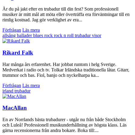
Är du på jakt efter en trubadur till din fest? Som professionell
musiker är mitt mål att möta eller överträffa era förväntningar till en
rimlig kostnad. Jag gör verklighet av era...
Förfrågan
Läs mera
allsång
ballader
blues
rock
rock n roll
trubadur
visor
Rikard Falk
Har många års erfarenhet. Har jobbat runtom i helg Sverige.
Medverkat i radio och tv. Tolkar Irländska traditionella låtar. Gitarr,
trummor och bas. Fiol, banjo och nyckelharpa ka...
Förfrågan
Läs mera
irland
trubadur
MacAllan
En av Norrlands bästa trubadurer - utgår nu från både Stockholm
och Luleå! Professionell musikunderhållning av högsta klass. Läs
gärna recensionerna från andra bokare. Boka till:...