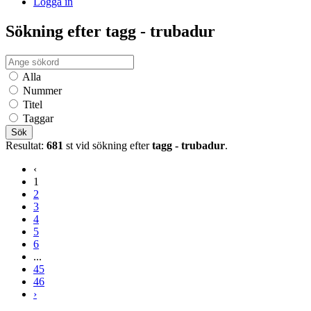
Logga in
Sökning efter tagg - trubadur
Alla
Nummer
Titel
Taggar
Sök
Resultat:
681
st vid sökning efter
tagg - trubadur
.
‹
1
2
3
4
5
6
...
45
46
›