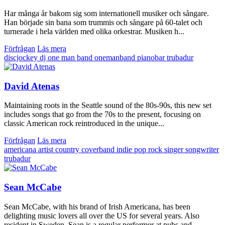
Har många år bakom sig som internationell musiker och sångare.
Han började sin bana som trummis och sångare på 60-talet och
turnerade i hela världen med olika orkestrar. Musiken h...
Förfrågan
Läs mera
discjockey
dj
one man band
onemanband
pianobar
trubadur
David Atenas
Maintaining roots in the Seattle sound of the 80s-90s, this new set
includes songs that go from the 70s to the present, focusing on
classic American rock reintroduced in the unique...
Förfrågan
Läs mera
americana
artist
country
coverband
indie
pop
rock
singer songwriter
trubadur
Sean McCabe
Sean McCabe, with his brand of Irish Americana, has been
delighting music lovers all over the US for several years. Also
resident in Sweden, Sean is a regular performer at pubs and...