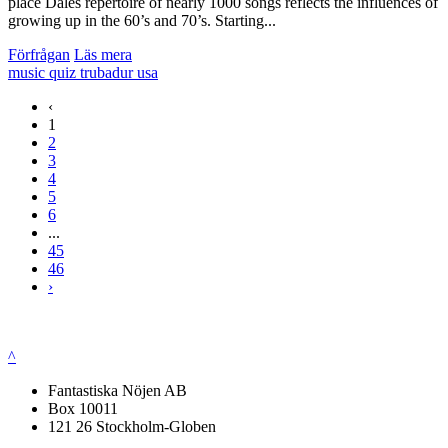
place Dales repertoire of nearly 1000 songs reflects the influences of
growing up in the 60’s and 70’s. Starting...
Förfrågan
Läs mera
music quiz
trubadur
usa
‹
1
2
3
4
5
6
...
45
46
›
^
Fantastiska Nöjen AB
Box 10011
121 26 Stockholm-Globen