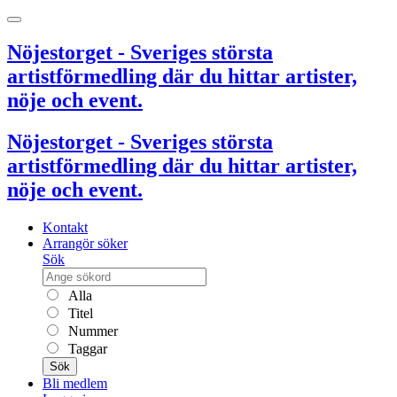
Nöjestorget - Sveriges största
artistförmedling där du hittar artister,
nöje och event.
Nöjestorget - Sveriges största
artistförmedling där du hittar artister,
nöje och event.
Kontakt
Arrangör söker
Sök
Alla
Titel
Nummer
Taggar
Sök
Bli medlem