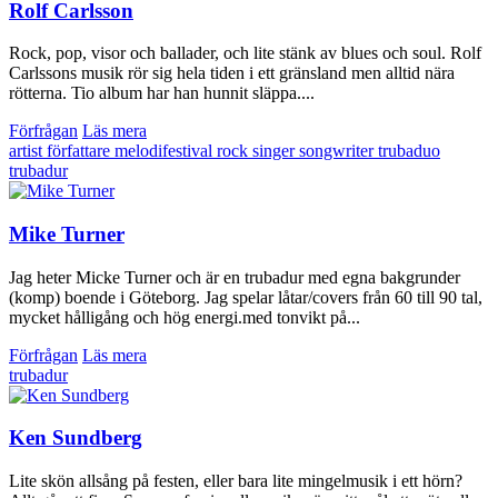
Rolf Carlsson
Rock, pop, visor och ballader, och lite stänk av blues och soul. Rolf
Carlssons musik rör sig hela tiden i ett gränsland men alltid nära
rötterna. Tio album har han hunnit släppa....
Förfrågan
Läs mera
artist
författare
melodifestival
rock
singer songwriter
trubaduo
trubadur
Mike Turner
Jag heter Micke Turner och är en trubadur med egna bakgrunder
(komp) boende i Göteborg. Jag spelar låtar/covers från 60 till 90 tal,
mycket hålligång och hög energi.med tonvikt på...
Förfrågan
Läs mera
trubadur
Ken Sundberg
Lite skön allsång på festen, eller bara lite mingelmusik i ett hörn?