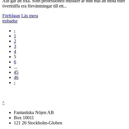
Allt går att fixa. Som professionell musiker är mitt mål att möta eller
överträffa era förväntningar till ett...
Förfrågan
Läs mera
trubadur
‹
1
2
3
4
5
6
...
45
46
›
^
Fantastiska Nöjen AB
Box 10011
121 26 Stockholm-Globen