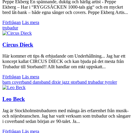
Peppe Ekberg En spännande, duktig och härlig artist - Peppe
Ekberg – Har i “RYGGSÄCKEN 1000-tals gig“ och en mycket
bred låt-bank – både egna sånger och covers. Peppe Ekberg Artis...
Förfrågan
Läs mera
trubadur
Circus Dieck
Här kommer ett tips & erbjudande om Underhållning... Jag har ett
koncept kallat CIRCUS DIECK och kan bjuda på det mesta från
Trubadur till Storband!! Allt handlar om mkt uppskatt...
Förfrågan
Läs mera
barn
coverband
dansband
dixie
jazz
storband
trubadur
tyroler
Leo Beck
Jag är Stockholmstrubaduren med många års erfarenhet från musik-
och nöjesbranschen. Jag har varit verksam som trubadur och sångare
i coverband sedan början av 90-talet. Ja...
Förfrågan
Läs mera