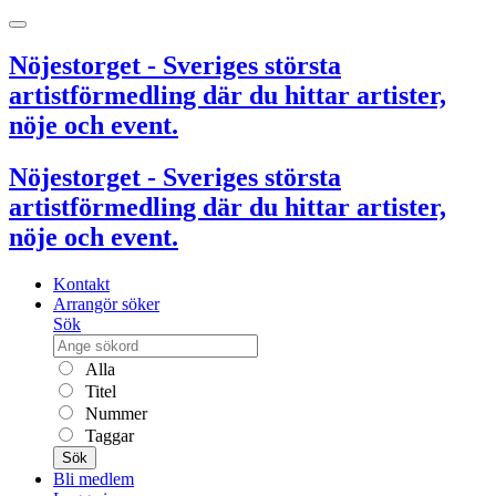
Nöjestorget - Sveriges största
artistförmedling där du hittar artister,
nöje och event.
Nöjestorget - Sveriges största
artistförmedling där du hittar artister,
nöje och event.
Kontakt
Arrangör söker
Sök
Alla
Titel
Nummer
Taggar
Sök
Bli medlem