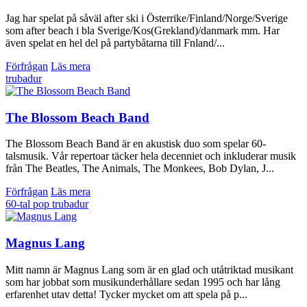
Jag har spelat på såväl after ski i Österrike/Finland/Norge/Sverige
som after beach i bla Sverige/Kos(Grekland)/danmark mm. Har
även spelat en hel del på partybåtarna till Fnland/...
Förfrågan
Läs mera
trubadur
The Blossom Beach Band
The Blossom Beach Band är en akustisk duo som spelar 60-
talsmusik. Vår repertoar täcker hela decenniet och inkluderar musik
från The Beatles, The Animals, The Monkees, Bob Dylan, J...
Förfrågan
Läs mera
60-tal
pop
trubadur
Magnus Lang
Mitt namn är Magnus Lang som är en glad och utåtriktad musikant
som har jobbat som musikunderhållare sedan 1995 och har lång
erfarenhet utav detta! Tycker mycket om att spela på p...