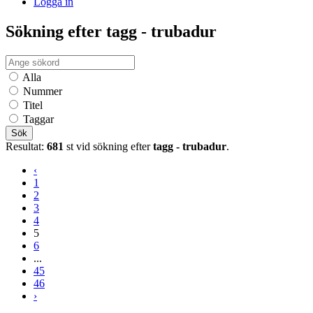
Logga in
Sökning efter tagg - trubadur
Alla
Nummer
Titel
Taggar
Sök
Resultat:
681
st vid sökning efter
tagg - trubadur
.
‹
1
2
3
4
5
6
...
45
46
›