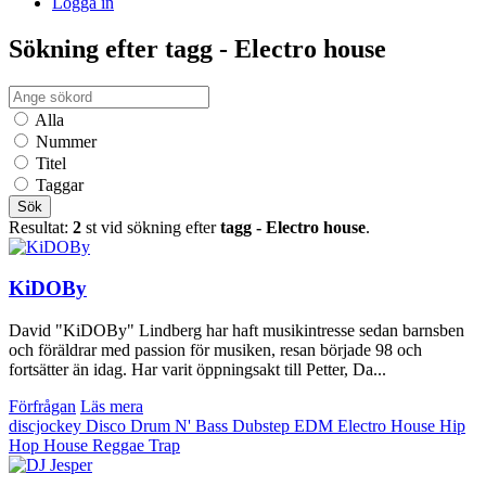
Logga in
Sökning efter tagg - Electro house
Alla
Nummer
Titel
Taggar
Sök
Resultat:
2
st vid sökning efter
tagg - Electro house
.
KiDOBy
David "KiDOBy" Lindberg har haft musikintresse sedan barnsben
och föräldrar med passion för musiken, resan började 98 och
fortsätter än idag. Har varit öppningsakt till Petter, Da...
Förfrågan
Läs mera
discjockey
Disco
Drum N' Bass
Dubstep
EDM
Electro House
Hip
Hop
House
Reggae
Trap