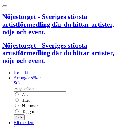
Nöjestorget - Sveriges största
artistförmedling där du hittar artister,
nöje och event.
Nöjestorget - Sveriges största
artistförmedling där du hittar artister,
nöje och event.
Kontakt
Arrangör söker
Sök
Alla
Titel
Nummer
Taggar
Sök
Bli medlem