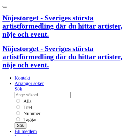
Nöjestorget - Sveriges största
artistförmedling där du hittar artister,
nöje och event.
Nöjestorget - Sveriges största
artistförmedling där du hittar artister,
nöje och event.
Kontakt
Arrangör söker
Sök
Alla
Titel
Nummer
Taggar
Sök
Bli medlem