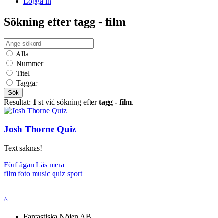
Logga in
Sökning efter tagg - film
Alla
Nummer
Titel
Taggar
Sök
Resultat:
1
st vid sökning efter
tagg - film
.
Josh Thorne Quiz
Text saknas!
Förfrågan
Läs mera
film
foto
music quiz
sport
^
Fantastiska Nöjen AB