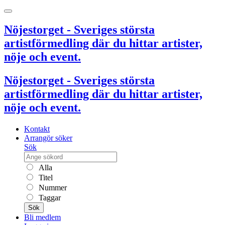
Nöjestorget - Sveriges största
artistförmedling där du hittar artister,
nöje och event.
Nöjestorget - Sveriges största
artistförmedling där du hittar artister,
nöje och event.
Kontakt
Arrangör söker
Sök
Alla
Titel
Nummer
Taggar
Sök
Bli medlem