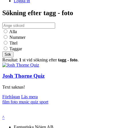
Logga in
Sökning efter tagg - foto
Alla
Nummer
Titel
Taggar
Sök
Resultat:
1
st vid sökning efter
tagg - foto
.
Josh Thorne Quiz
Text saknas!
Förfrågan
Läs mera
film
foto
music quiz
sport
^
Fantastiska Nöjen AB