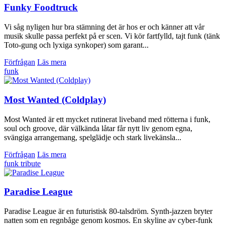
Funky Foodtruck
​Vi såg nyligen hur bra stämning det är hos er och känner att vår
musik skulle passa perfekt på er scen. Vi kör fartfylld, tajt funk (tänk
Toto-gung och lyxiga synkoper) som garant...
Förfrågan
Läs mera
funk
Most Wanted (Coldplay)
Most Wanted är ett mycket rutinerat liveband med rötterna i funk,
soul och groove, där välkända låtar får nytt liv genom egna,
svängiga arrangemang, spelglädje och stark livekänsla...
Förfrågan
Läs mera
funk
tribute
Paradise League
Paradise League är en futuristisk 80-talsdröm. Synth-jazzen bryter
natten som en regnbåge genom kosmos. En skyline av cyber-funk