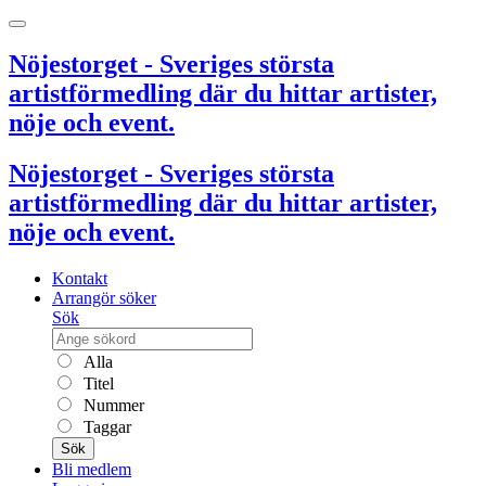
Nöjestorget - Sveriges största
artistförmedling där du hittar artister,
nöje och event.
Nöjestorget - Sveriges största
artistförmedling där du hittar artister,
nöje och event.
Kontakt
Arrangör söker
Sök
Alla
Titel
Nummer
Taggar
Sök
Bli medlem