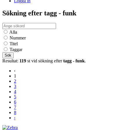
Logga in
Sökning efter tagg - funk
Alla
Nummer
Titel
Taggar
Sök
Resultat:
119
st vid sökning efter
tagg - funk
.
‹
1
2
3
4
5
6
7
8
›