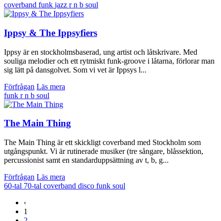
coverband
funk
jazz
r n b
soul
Ippsy & The Ippsyfiers
Ippsy är en stockholmsbaserad, ung artist och låtskrivare. Med
souliga melodier och ett rytmiskt funk-groove i låtarna, förlorar man
sig lätt på dansgolvet. Som vi vet är Ippsys l...
Förfrågan
Läs mera
funk
r n b
soul
The Main Thing
The Main Thing är ett skickligt coverband med Stockholm som
utgångspunkt. Vi är rutinerade musiker (tre sångare, blåssektion,
percussionist samt en standarduppsättning av t, b, g...
Förfrågan
Läs mera
60-tal
70-tal
coverband
disco
funk
soul
‹
1
2