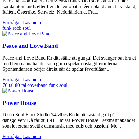
Patrik Jansson Band är ett svenskt bluesband som kanske är mer
kända utomlands efter flertalet europaturnéer i bland annat Tyskland,
Italien, Österrike, Schweiz, Nederländerna, Fra...
Förfrågan
Läs mera
funk
rock
soul
Peace and Love Band
Peace and Love Band får ditt ställe att gunga! Det svänger oavbrutet
med femmannabandet som gärna spelar nostalgifavoriterna.
Spontandansen börjar direkt när de spelar favoritlåtar...
Förfrågan
Läs mera
70-tal
80-tal
coverband
funk
soul
Power House
Disco Soul Funk Studio 54-vibes Redo att kasta dig ut på
dansgolvet? Då får du INTE missa Power House - sexmannabandet
som levererar svettig dansmusik med puls och passion! Me...
Förfrågan
Läs mera