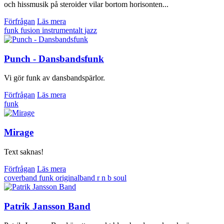
och hissmusik på steroider vilar bortom horisonten...
Förfrågan
Läs mera
funk
fusion
instrumentalt
jazz
Punch - Dansbandsfunk
Vi gör funk av dansbandspärlor.
Förfrågan
Läs mera
funk
Mirage
Text saknas!
Förfrågan
Läs mera
coverband
funk
originalband
r n b
soul
Patrik Jansson Band