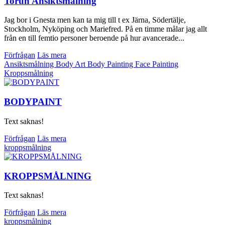
Torun Ansiktsmålning
Jag bor i Gnesta men kan ta mig till t ex Järna, Södertälje,
Stockholm, Nyköping och Mariefred. På en timme målar jag allt
från en till femtio personer beroende på hur avancerade...
Förfrågan
Läs mera
Ansiktsmålning
Body Art
Body Painting
Face Painting
Kroppsmålning
BODYPAINT
Text saknas!
Förfrågan
Läs mera
kroppsmålning
KROPPSMÅLNING
Text saknas!
Förfrågan
Läs mera
kroppsmålning