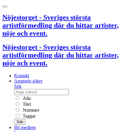
Nöjestorget - Sveriges största
artistförmedling där du hittar artister,
nöje och event.
Nöjestorget - Sveriges största
artistförmedling där du hittar artister,
nöje och event.
Kontakt
Arrangör söker
Sök
Alla
Titel
Nummer
Taggar
Sök
Bli medlem