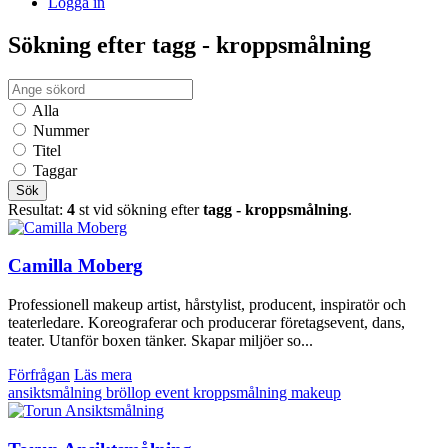
Logga in
Sökning efter tagg - kroppsmålning
Alla
Nummer
Titel
Taggar
Sök
Resultat:
4
st vid sökning efter
tagg - kroppsmålning
.
Camilla Moberg
Professionell makeup artist, hårstylist, producent, inspiratör och
teaterledare. Koreograferar och producerar företagsevent, dans,
teater. Utanför boxen tänker. Skapar miljöer so...
Förfrågan
Läs mera
ansiktsmålning
bröllop
event
kroppsmålning
makeup