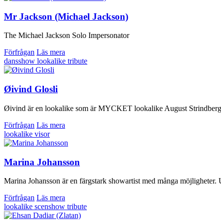
Mr Jackson (Michael Jackson)
The Michael Jackson Solo Impersonator
Förfrågan
Läs mera
dansshow
lookalike
tribute
Øivind Glosli
Øivind är en lookalike som är MYCKET lookalike August Strindberg, m
Förfrågan
Läs mera
lookalike
visor
Marina Johansson
Marina Johansson är en färgstark showartist med många möjligheter. 
Förfrågan
Läs mera
lookalike
scenshow
tribute