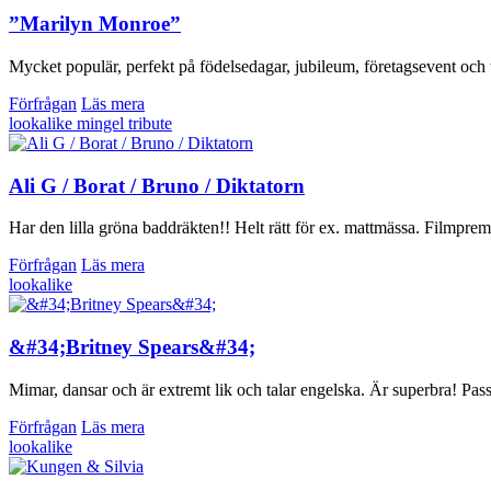
”Marilyn Monroe”
Mycket populär, perfekt på födelsedagar, jubileum, företagsevent och
Förfrågan
Läs mera
lookalike
mingel
tribute
Ali G / Borat / Bruno / Diktatorn
Har den lilla gröna baddräkten!! Helt rätt för ex. mattmässa. Filmpre
Förfrågan
Läs mera
lookalike
&#34;Britney Spears&#34;
Mimar, dansar och är extremt lik och talar engelska. Är superbra! Pass
Förfrågan
Läs mera
lookalike