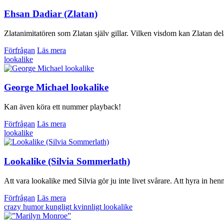
Ehsan Dadiar (Zlatan)
Zlatanimitatören som Zlatan själv gillar. Vilken visdom kan Zlatan dela
Förfrågan
Läs mera
lookalike
George Michael lookalike
Kan även köra ett nummer playback!
Förfrågan
Läs mera
lookalike
Lookalike (Silvia Sommerlath)
Att vara lookalike med Silvia gör ju inte livet svårare. Att hyra in he
Förfrågan
Läs mera
crazy
humor
kungligt
kvinnligt
lookalike