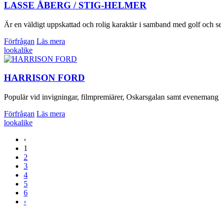
LASSE ÅBERG / STIG-HELMER
Är en väldigt uppskattad och rolig karaktär i samband med golf och s
Förfrågan
Läs mera
lookalike
HARRISON FORD
Populär vid invigningar, filmpremiärer, Oskarsgalan samt evenemang 
Förfrågan
Läs mera
lookalike
‹
1
2
3
4
5
6
›