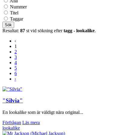
Alla
Nummer
Titel
Taggar
Sök
Resultat:
87
st vid sökning efter
tagg - lookalike
.
‹
1
2
3
4
5
6
›
"Silvia"
En lookalike som är väldigt nära original...
Förfrågan
Läs mera
lookalike