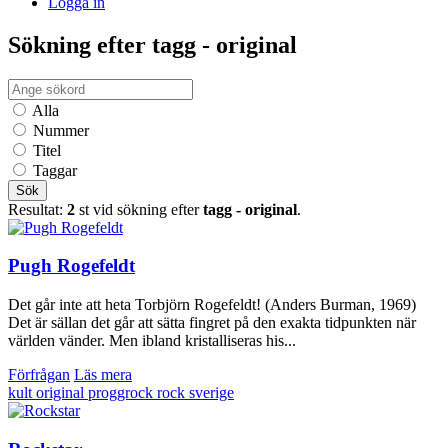
Logga in
Sökning efter tagg - original
Alla
Nummer
Titel
Taggar
Sök
Resultat:
2
st vid sökning efter
tagg - original
.
Pugh Rogefeldt
Det går inte att heta Torbjörn Rogefeldt! (Anders Burman, 1969)
Det är sällan det går att sätta fingret på den exakta tidpunkten när
världen vänder. Men ibland kristalliseras his...
Förfrågan
Läs mera
kult
original
proggrock
rock
sverige