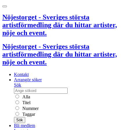
Nöjestorget - Sveriges största
artistförmedling där du hittar artister,
nöje och event.
Nöjestorget - Sveriges största
artistförmedling där du hittar artister,
nöje och event.
Kontakt
Arrangör söker
Sök
Alla
Titel
Nummer
Taggar
Sök
Bli medlem