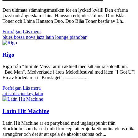
Den ultimata stämningsmusiken för en lyckad kväll! Den erfarna
jazz/soulsångerskan Lhina Hansson erbjuder 2 duos: Duo Blåa
Toner och Lhina Hansson Duo. Duo Blåa Toner består av Lh...
Förfrågan
Läs mera
blues
bossa nova
jazz
latin
lounge
pianobar
Rigo
Rigo från "Infinite Mass" är nu aktuell med sitt andra soloalbum,
"Bad Man". Medverkade i årets Melodifestival med låten "I Got U"!
En av körledarna i "Körslaget". -------------...
Förfrågan
Läs mera
artist
discjockey
latin
Latin Hit Machine
Latin Hit Machine är ett partyband med utgångspunkt från
Stockholm som har ett unikt koncept att erbjuda Skandinaviens olika
arrangörer och det är att spela de absolut största och...