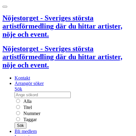
Nöjestorget - Sveriges största
artistförmedling där du hittar artister,
nöje och event.
Nöjestorget - Sveriges största
artistförmedling där du hittar artister,
nöje och event.
Kontakt
Arrangör söker
Sök
Alla
Titel
Nummer
Taggar
Sök
Bli medlem