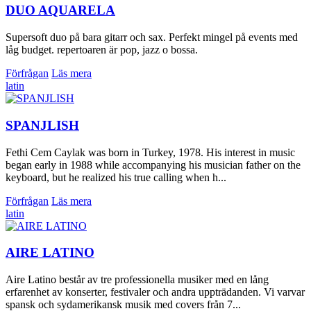
DUO AQUARELA
Supersoft duo på bara gitarr och sax. Perfekt mingel på events med
låg budget. repertoaren är pop, jazz o bossa.
Förfrågan
Läs mera
latin
SPANJLISH
Fethi Cem Caylak was born in Turkey, 1978. His interest in music
began early in 1988 while accompanying his musician father on the
keyboard, but he realized his true calling when h...
Förfrågan
Läs mera
latin
AIRE LATINO
Aire Latino består av tre professionella musiker med en lång
erfarenhet av konserter, festivaler och andra uppträdanden. Vi varvar
spansk och sydamerikansk musik med covers från 7...