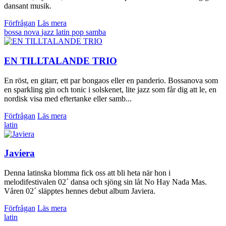
dansant musik.
Förfrågan
Läs mera
bossa nova
jazz
latin
pop
samba
EN TILLTALANDE TRIO
En röst, en gitarr, ett par bongaos eller en panderio. Bossanova som
en sparkling gin och tonic i solskenet, lite jazz som får dig att le, en
nordisk visa med eftertanke eller samb...
Förfrågan
Läs mera
latin
Javiera
Denna latinska blomma fick oss att bli heta när hon i
melodifestivalen 02´ dansa och sjöng sin låt No Hay Nada Mas.
Våren 02´ släpptes hennes debut album Javiera.
Förfrågan
Läs mera
latin