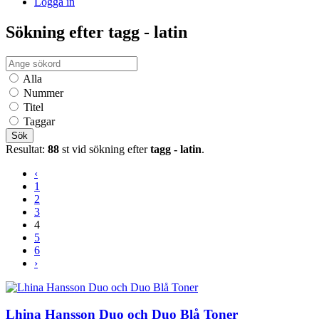
Logga in
Sökning efter tagg - latin
Alla
Nummer
Titel
Taggar
Sök
Resultat:
88
st vid sökning efter
tagg - latin
.
‹
1
2
3
4
5
6
›
Lhina Hansson Duo och Duo Blå Toner