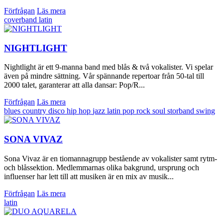
Förfrågan
Läs mera
coverband
latin
NIGHTLIGHT
Nightlight är ett 9-manna band med blås & två vokalister. Vi spelar
även på mindre sättning. Vår spännande repertoar från 50-tal till
2000 talet, garanterar att alla dansar: Pop/R...
Förfrågan
Läs mera
blues
country
disco
hip hop
jazz
latin
pop
rock
soul
storband
swing
SONA VIVAZ
Sona Vivaz är en tiomannagrupp bestående av vokalister samt rytm-
och blåssektion. Medlemmarnas olika bakgrund, ursprung och
influenser har lett till att musiken är en mix av musik...
Förfrågan
Läs mera
latin