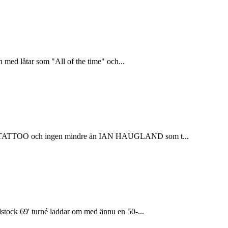
h med låtar som "All of the time" och...
 BLUE TATTOO och ingen mindre än IAN HAUGLAND som t...
dstock 69' turné laddar om med ännu en 50-...