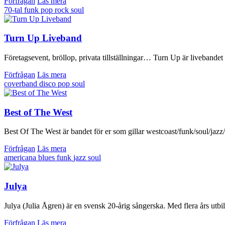
Förfrågan
Läs mera
70-tal
funk
pop
rock
soul
Turn Up Liveband
Företagsevent, bröllop, privata tillställningar… Turn Up är livebandet
Förfrågan
Läs mera
coverband
disco
pop
soul
Best of The West
Best Of The West är bandet för er som gillar westcoast/funk/soul/jazz/
Förfrågan
Läs mera
americana
blues
funk
jazz
soul
Julya
Julya (Julia Ågren) är en svensk 20-årig sångerska. Med flera års utb
Förfrågan
Läs mera