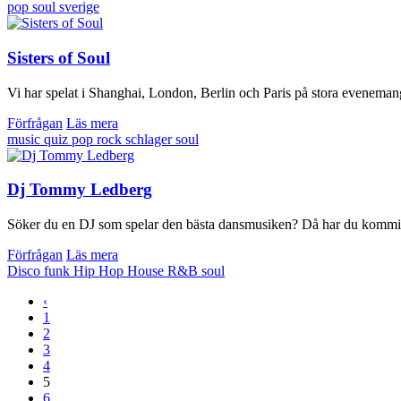
pop
soul
sverige
Sisters of Soul
Vi har spelat i Shanghai, London, Berlin och Paris på stora evenemang 
Förfrågan
Läs mera
music quiz
pop
rock
schlager
soul
Dj Tommy Ledberg
Söker du en DJ som spelar den bästa dansmusiken? Då har du kommit rä
Förfrågan
Läs mera
Disco
funk
Hip Hop
House
R&B
soul
‹
1
2
3
4
5
6