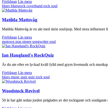
Förfrågan
Läs mera
blues
bluesrock
coverband
rock
soul
Matilda Mattsvåg
Matilda Mattsvåg är en akt med skön soul/pop. Med stora influenser frå
Förfrågan
Läs mera
motown
pop
singer songwriter
soul
Ian Haugland's RockQuiz
Är du ute efter en lyckad kväll fylld med grym livemusik och mu
Förfrågan
Läs mera
blues
music quiz
quiz
rock
soul
Woodstock Revivel
50 år har gått sedan jorden präglades av det rockigaste och souligas