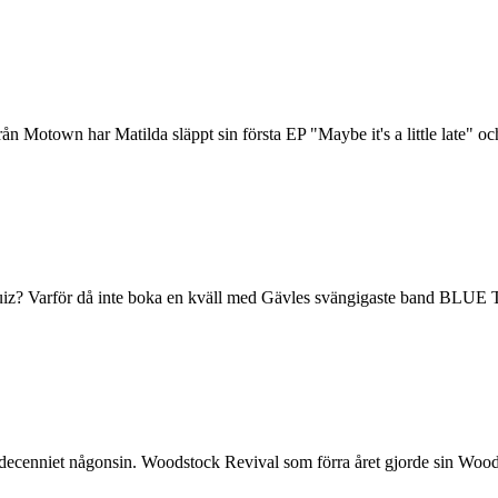
n Motown har Matilda släppt sin första EP "Maybe it's a little late" oc
sikquiz? Varför då inte boka en kväll med Gävles svängigaste band
te decenniet någonsin. Woodstock Revival som förra året gjorde sin Woo