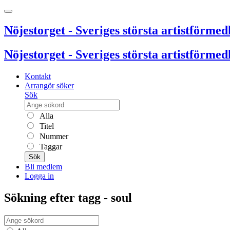
Nöjestorget - Sveriges största artistförmedl
Nöjestorget - Sveriges största artistförmedl
Kontakt
Arrangör söker
Sök
Alla
Titel
Nummer
Taggar
Sök
Bli medlem
Logga in
Sökning efter tagg - soul