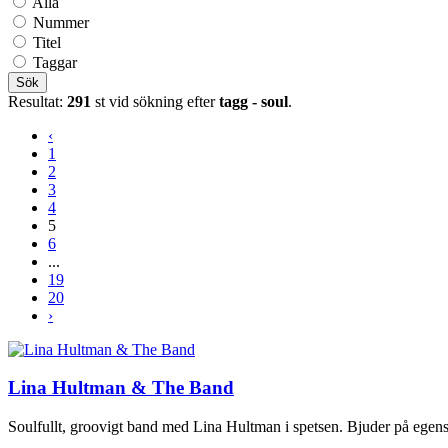
Alla
Nummer
Titel
Taggar
Sök
Resultat:
291
st vid sökning efter
tagg - soul
.
‹
1
2
3
4
5
6
...
19
20
›
Lina Hultman & The Band
Soulfullt, groovigt band med Lina Hultman i spetsen. Bjuder på egensk