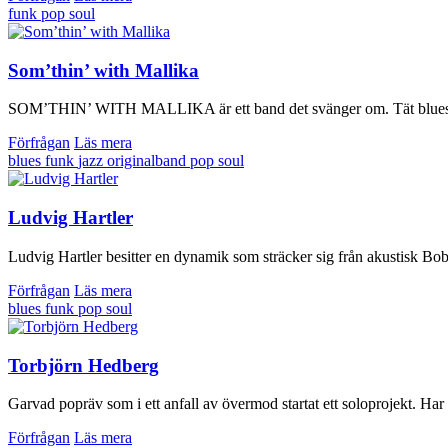
funk
pop
soul
Som’thin’ with Mallika
SOM’THIN’ WITH MALLIKA är ett band det svänger om. Tät blues var
Förfrågan
Läs mera
blues
funk
jazz
originalband
pop
soul
Ludvig Hartler
Ludvig Hartler besitter en dynamik som sträcker sig från akustisk Bob
Förfrågan
Läs mera
blues
funk
pop
soul
Torbjörn Hedberg
Garvad popräv som i ett anfall av övermod startat ett soloprojekt. H
Förfrågan
Läs mera