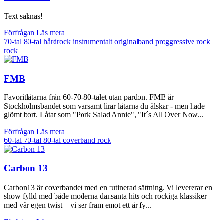
Text saknas!
Förfrågan
Läs mera
70-tal
80-tal
hårdrock
instrumentalt
originalband
proggressive rock
rock
FMB
Favoritlåtarna från 60-70-80-talet utan pardon. FMB är
Stockholmsbandet som varsamt lirar låtarna du älskar - men hade
glömt bort. Låtar som "Pork Salad Annie", "It´s All Over Now...
Förfrågan
Läs mera
60-tal
70-tal
80-tal
coverband
rock
Carbon 13
Carbon13 är coverbandet med en rutinerad sättning. Vi levererar en
show fylld med både moderna dansanta hits och rockiga klassiker –
med vår egen twist – vi ser fram emot ett år fy...