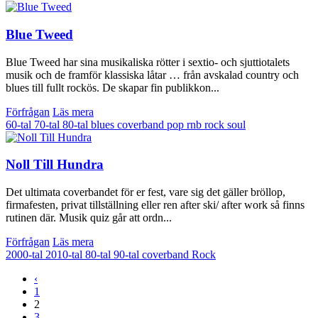
Blue Tweed
Blue Tweed har sina musikaliska rötter i sextio- och sjuttiotalets
musik och de framför klassiska låtar … från avskalad country och
blues till fullt rockös. De skapar fin publikkon...
Förfrågan
Läs mera
60-tal
70-tal
80-tal
blues
coverband
pop
rnb
rock
soul
Noll Till Hundra
Det ultimata coverbandet för er fest, vare sig det gäller bröllop,
firmafesten, privat tillställning eller ren after ski/ after work så finns
rutinen där. Musik quiz går att ordn...
Förfrågan
Läs mera
2000-tal
2010-tal
80-tal
90-tal
coverband
Rock
‹
1
2
3