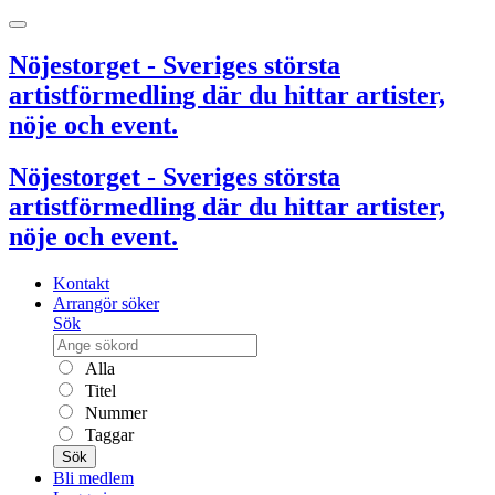
Nöjestorget - Sveriges största
artistförmedling där du hittar artister,
nöje och event.
Nöjestorget - Sveriges största
artistförmedling där du hittar artister,
nöje och event.
Kontakt
Arrangör söker
Sök
Alla
Titel
Nummer
Taggar
Sök
Bli medlem