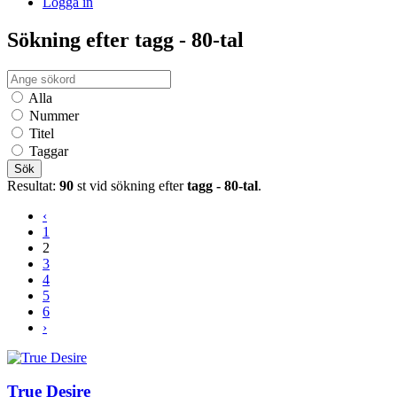
Logga in
Sökning efter tagg - 80-tal
Alla
Nummer
Titel
Taggar
Sök
Resultat:
90
st vid sökning efter
tagg - 80-tal
.
‹
1
2
3
4
5
6
›
True Desire