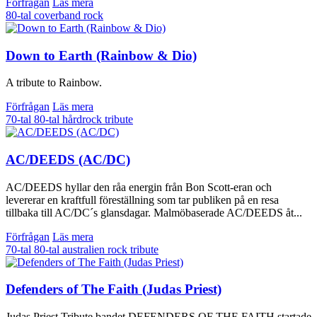
Förfrågan
Läs mera
80-tal
coverband
rock
Down to Earth (Rainbow & Dio)
A tribute to Rainbow.
Förfrågan
Läs mera
70-tal
80-tal
hårdrock
tribute
AC/DEEDS (AC/DC)
AC/DEEDS hyllar den råa energin från Bon Scott-eran och
levererar en kraftfull föreställning som tar publiken på en resa
tillbaka till AC/DC´s glansdagar. Malmöbaserade AC/DEEDS åt...
Förfrågan
Läs mera
70-tal
80-tal
australien
rock
tribute
Defenders of The Faith (Judas Priest)
Judas Priest Tribute bandet DEFENDERS OF THE FAITH startade