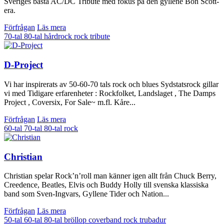
Sveriges bästa AC/DC Tribute med fokus på den gyllene Bon Scott-
era.
Förfrågan
Läs mera
70-tal
80-tal
hårdrock
rock
tribute
D-Project
Vi har inspirerats av 50-60-70 tals rock och blues Sydstatsrock gillar
vi med Tidigare erfarenheter : Rockfolket, Landslaget , The Damps
Project , Coversix, For Sale~ m.fl. Kåre...
Förfrågan
Läs mera
60-tal
70-tal
80-tal
rock
Christian
Christian spelar Rock’n’roll man känner igen allt från Chuck Berry,
Creedence, Beatles, Elvis och Buddy Holly till svenska klassiska
band som Sven-Ingvars, Gyllene Tider och Nation...
Förfrågan
Läs mera
50-tal
60-tal
80-tal
bröllop
coverband
rock
trubadur