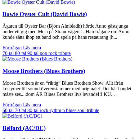
Bowie Oyster Cult (David Bowie)
Ägaren till Oyster Bar (Björn Almbladh) hörde Anno gästsjunga
under ett gig med Meja på Strandvägen 1. Han frågade om Anno
kunde sätta ihop ett band och spela på hans restaurang (h...
Förfrågan
Läs mera
70-tal
80-tal
90-tal
pop
rock
tribute
Moose Brothers (Blues Brothers)
Moose Brothers är en “riktig” Blues Brothers Show. Allt ifrån
kostymer till sound överenstämmer med originalet. Det här bandet
måste ses....dom ÄR Blues Brothers livs levande!!! KU...
Förfrågan
Läs mera
60-tal
70-tal
80-tal
rock
rythm n blues
soul
tribute
Belford (AC/DC)