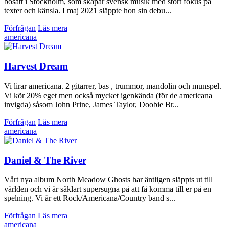
bosatt i Stockholm, som skapar svensk musik med stort fokus på
texter och känsla. I maj 2021 släppte hon sin debu...
Förfrågan
Läs mera
americana
Harvest Dream
Vi lirar americana. 2 gitarrer, bas , trummor, mandolin och munspel.
Vi kör 20% eget men också mycket igenkända (för de americana
invigda) såsom John Prine, James Taylor, Doobie Br...
Förfrågan
Läs mera
americana
Daniel & The River
Vårt nya album North Meadow Ghosts har äntligen släppts ut till
världen och vi är såklart supersugna på att få komma till er på en
spelning. Vi är ett Rock/Americana/Country band s...
Förfrågan
Läs mera
americana