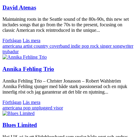
David Atenas
Maintaining roots in the Seattle sound of the 80s-90s, this new set
includes songs that go from the 70s to the present, focusing on
classic American rock reintroduced in the unique...
Förfrågan
Läs mera
americana
artist
country
coverband
indie
pop
rock
singer songwriter
trubadur
Annika Fehling Trio
Annika Fehling Trio – Christer Jonasson – Robert Wahlström
Annika Fehling sjunger med både stark passionerad och en mjuk
innerlig röst och jag garanterar att det blir en njutning...
Förfrågan
Läs mera
americana
pop
unplugged
visor
Blues Limited
Hej Ulf, vi är ett Slidebluesband som spelar både eget och andras