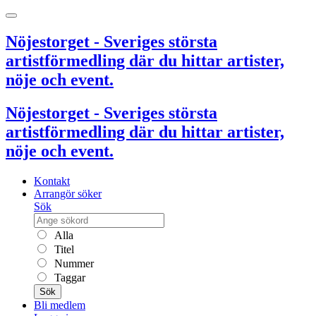
Nöjestorget - Sveriges största
artistförmedling där du hittar artister,
nöje och event.
Nöjestorget - Sveriges största
artistförmedling där du hittar artister,
nöje och event.
Kontakt
Arrangör söker
Sök
Alla
Titel
Nummer
Taggar
Sök
Bli medlem