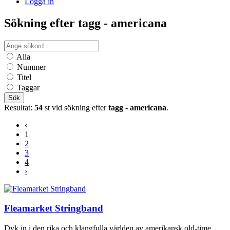
Logga in
Sökning efter tagg - americana
Alla
Nummer
Titel
Taggar
Sök
Resultat:
54
st vid sökning efter
tagg - americana
.
‹
1
2
3
4
›
Fleamarket Stringband
Dyk in i den rika och klangfulla världen av amerikansk old-time