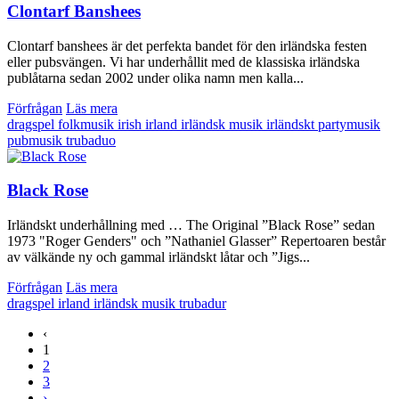
Clontarf Banshees
Clontarf banshees är det perfekta bandet för den irländska festen
eller pubsvängen. Vi har underhållit med de klassiska irländska
publåtarna sedan 2002 under olika namn men kalla...
Förfrågan
Läs mera
dragspel
folkmusik
irish
irland
irländsk musik
irländskt
partymusik
pubmusik
trubaduo
Black Rose
Irländskt underhållning med … The Original ”Black Rose” sedan
1973 "Roger Genders" och ”Nathaniel Glasser” Repertoaren består
av välkände ny och gammal irländskt låtar och ”Jigs...
Förfrågan
Läs mera
dragspel
irland
irländsk musik
trubadur
‹
1
2
3
›