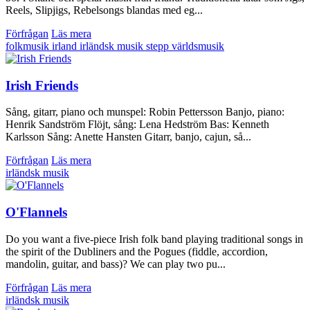
Reels, Slipjigs, Rebelsongs blandas med eg...
Förfrågan
Läs mera
folkmusik
irland
irländsk musik
stepp
världsmusik
Irish Friends
Sång, gitarr, piano och munspel: Robin Pettersson Banjo, piano:
Henrik Sandström Flöjt, sång: Lena Hedström Bas: Kenneth
Karlsson Sång: Anette Hansten Gitarr, banjo, cajun, så...
Förfrågan
Läs mera
irländsk musik
O'Flannels
Do you want a five-piece Irish folk band playing traditional songs in
the spirit of the Dubliners and the Pogues (fiddle, accordion,
mandolin, guitar, and bass)? We can play two pu...
Förfrågan
Läs mera
irländsk musik