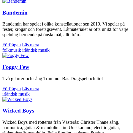
Bandemin
Bandemin har spelat i olika konstellationer sen 2019. Vi spelar på
fester, krogar och företagsevent. Låtmaterialet är ofta unikt för varje
spelning beroende på önskemål, allt ifrån...
Förfrågan
Läs mera
folkmusik
irländsk musik
Foggy Few
Två gitarrer och sång Trummor Bas Dragspel och fiol
Förfrågan
Läs mera
irländsk musik
Wicked Boys
Wicked Boys med rötterna från Västerås: Christer Thane sång,
harmonica, guitar & mandolin. Jim Uusikartano, electric guitar,
slideguitar & mandolin. Pelle Sundqvist drums & sång....