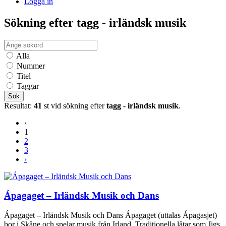
Logga in
Sökning efter tagg - irländsk musik
Alla
Nummer
Titel
Taggar
Sök
Resultat:
41
st vid sökning efter
tagg - irländsk musik
.
‹
1
2
3
›
Ápagaget – Irländsk Musik och Dans
Ápagaget – Irländsk Musik och Dans Ápagaget (uttalas Ápagasjet)
bor i Skåne och spelar musik från Irland. Traditionella låtar som Jigs,