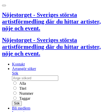
Nöjestorget - Sveriges största
artistförmedling där du hittar artister,
nöje och event.
Nöjestorget - Sveriges största
artistförmedling där du hittar artister,
nöje och event.
Kontakt
Arrangör söker
Sök
Alla
Titel
Nummer
Taggar
Sök
Bli medlem