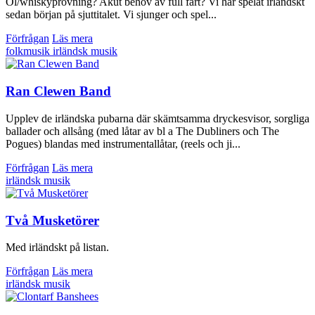
Öl/whiskyprovning? Akut behov av full fart? Vi har spelat irländskt
sedan början på sjuttitalet. Vi sjunger och spel...
Förfrågan
Läs mera
folkmusik
irländsk musik
Ran Clewen Band
Upplev de irländska pubarna där skämtsamma dryckesvisor, sorgliga
ballader och allsång (med låtar av bl a The Dubliners och The
Pogues) blandas med instrumentallåtar, (reels och ji...
Förfrågan
Läs mera
irländsk musik
Två Musketörer
Med irländskt på listan.
Förfrågan
Läs mera
irländsk musik