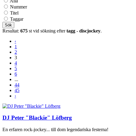
Alla
Nummer
Titel
Taggar
Sök
Resultat:
675
st vid sökning efter
tagg - discjockey
.
‹
1
2
3
4
5
6
...
44
45
›
DJ Peter "Blackie" Löfberg
En erfaren rock-jockey... till dom legendariska festerna!