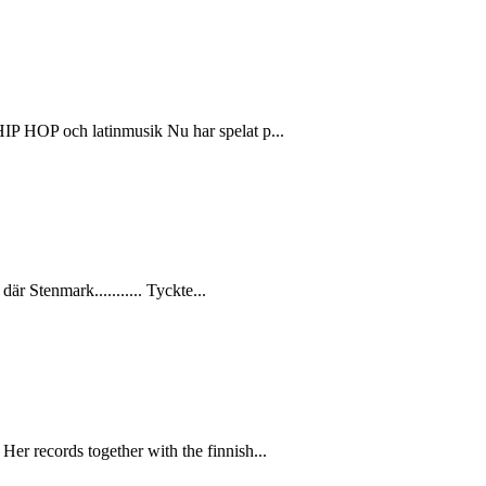
 HIP HOP och latinmusik Nu har spelat p...
där Stenmark........... Tyckte...
Her records together with the finnish...