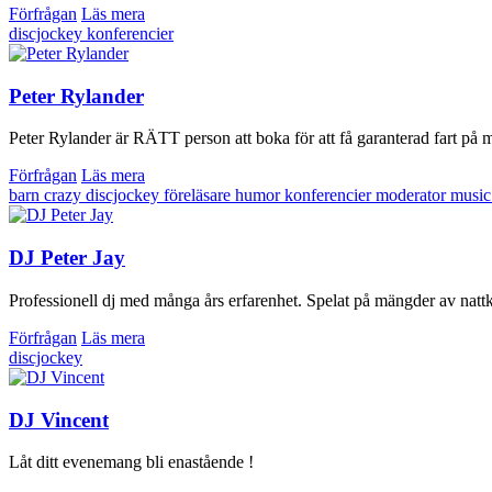
Förfrågan
Läs mera
discjockey
konferencier
Peter Rylander
Peter Rylander är RÄTT person att boka för att få garanterad fart på mö
Förfrågan
Läs mera
barn
crazy
discjockey
föreläsare
humor
konferencier
moderator
music
DJ Peter Jay
Professionell dj med många års erfarenhet. Spelat på mängder av nattkl
Förfrågan
Läs mera
discjockey
DJ Vincent
Låt ditt evenemang bli enastående !