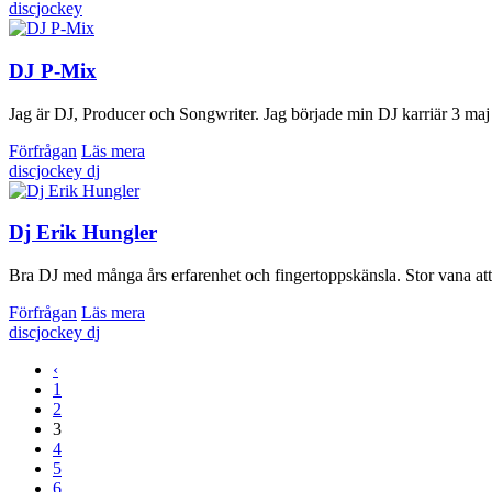
discjockey
DJ P-Mix
Jag är DJ, Producer och Songwriter. Jag började min DJ karriär 3 maj 1
Förfrågan
Läs mera
discjockey
dj
Dj Erik Hungler
Bra DJ med många års erfarenhet och fingertoppskänsla. Stor vana att sp
Förfrågan
Läs mera
discjockey
dj
‹
1
2
3
4
5
6