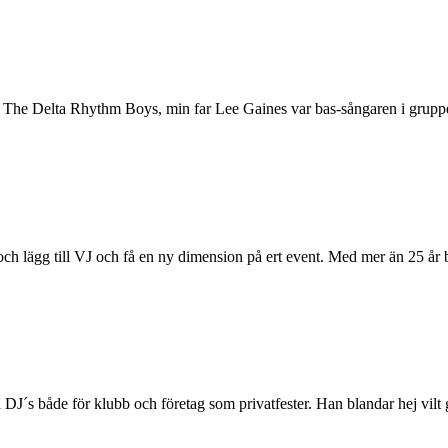
en: The Delta Rhythm Boys, min far Lee Gaines var bas-sångaren i grup
pp och lägg till VJ och få en ny dimension på ert event. Med mer än 25 
 DJ´s både för klubb och företag som privatfester. Han blandar hej vil