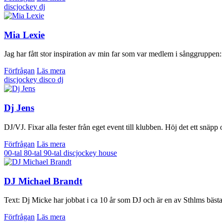
discjockey
dj
Mia Lexie
Jag har fått stor inspiration av min far som var medlem i sånggrupp
Förfrågan
Läs mera
discjockey
disco
dj
Dj Jens
DJ/VJ. Fixar alla fester från eget event till klubben. Höj det ett snä
Förfrågan
Läs mera
00-tal
80-tal
90-tal
discjockey
house
DJ Michael Brandt
Text: Dj Micke har jobbat i ca 10 år som DJ och är en av Sthlms bästa
Förfrågan
Läs mera