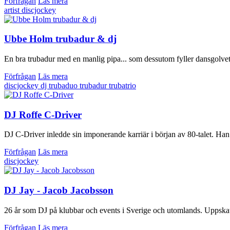
Förfrågan
Läs mera
artist
discjockey
Ubbe Holm trubadur & dj
En bra trubadur med en manlig pipa... som dessutom fyller dansgolvet 
Förfrågan
Läs mera
discjockey
dj
trubaduo
trubadur
trubatrio
DJ Roffe C-Driver
DJ C-Driver inledde sin imponerande karriär i början av 80-talet. Han 
Förfrågan
Läs mera
discjockey
DJ Jay - Jacob Jacobsson
26 år som DJ på klubbar och events i Sverige och utomlands. Uppskatt
Förfrågan
Läs mera