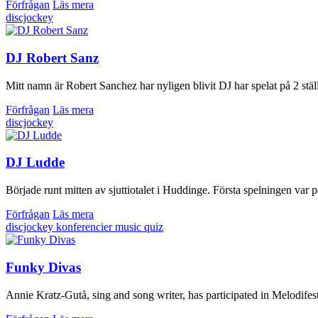
Förfrågan
Läs mera
discjockey
DJ Robert Sanz
Mitt namn är Robert Sanchez har nyligen blivit DJ har spelat på 2 stä
Förfrågan
Läs mera
discjockey
DJ Ludde
Började runt mitten av sjuttiotalet i Huddinge. Första spelningen var på S
Förfrågan
Läs mera
discjockey
konferencier
music quiz
Funky Divas
Annie Kratz-Gutå, sing and song writer, has participated in Melodifest