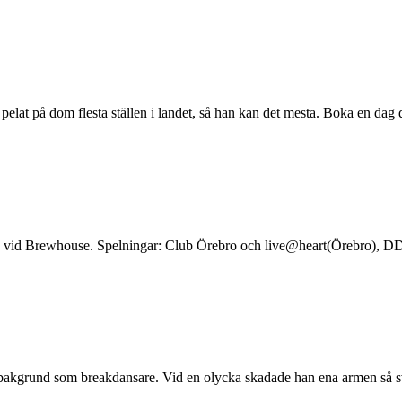
elat på dom flesta ställen i landet, så han kan det mesta. Boka en dag
s vid Brewhouse. Spelningar: Club Örebro och live@heart(Örebro), DD
bakgrund som breakdansare. Vid en olycka skadade han ena armen så sv