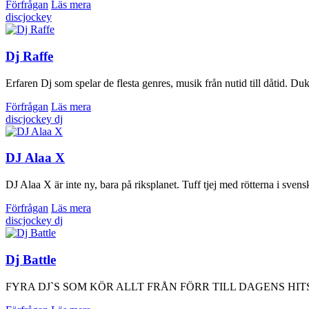
Förfrågan
Läs mera
discjockey
Dj Raffe
Erfaren Dj som spelar de flesta genres, musik från nutid till dåtid. Duk
Förfrågan
Läs mera
discjockey
dj
DJ Alaa X
DJ Alaa X är inte ny, bara på riksplanet. Tuff tjej med rötterna i svens
Förfrågan
Läs mera
discjockey
dj
Dj Battle
FYRA DJ`S SOM KÖR ALLT FRÅN FÖRR TILL DAGENS HITS