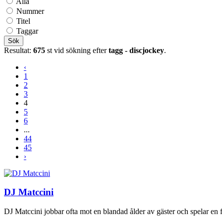
Alla
Nummer
Titel
Taggar
Sök
Resultat:
675
st vid sökning efter
tagg - discjockey
.
‹
1
2
3
4
5
6
...
44
45
›
DJ Matccini
DJ Matccini jobbar ofta mot en blandad ålder av gäster och spelar en f