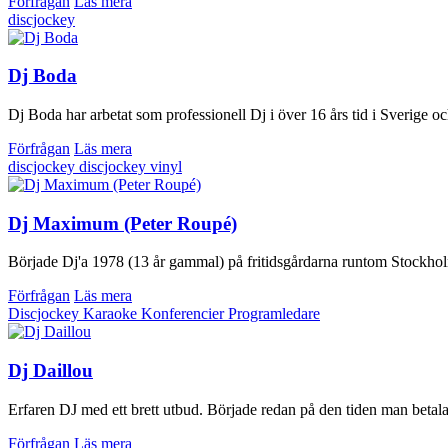
Förfrågan
Läs mera
discjockey
Dj Boda
Dj Boda har arbetat som professionell Dj i över 16 års tid i Sverige och
Förfrågan
Läs mera
discjockey
discjockey vinyl
Dj Maximum (Peter Roupé)
Började Dj'a 1978 (13 år gammal) på fritidsgårdarna runtom Stockholm. 
Förfrågan
Läs mera
Discjockey
Karaoke
Konferencier
Programledare
Dj Daillou
Erfaren DJ med ett brett utbud. Började redan på den tiden man betala
Förfrågan
Läs mera