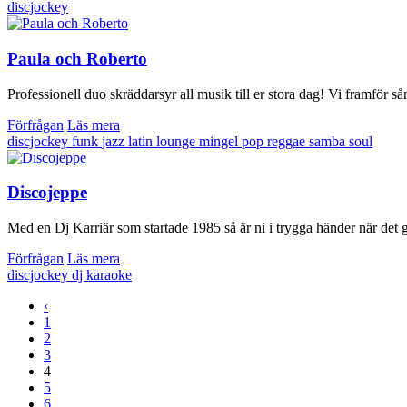
discjockey
Paula och Roberto
Professionell duo skräddarsyr all musik till er stora dag! Vi framför s
Förfrågan
Läs mera
discjockey
funk
jazz
latin
lounge
mingel
pop
reggae
samba
soul
Discojeppe
Med en Dj Karriär som startade 1985 så är ni i trygga händer när det g
Förfrågan
Läs mera
discjockey
dj
karaoke
‹
1
2
3
4
5
6