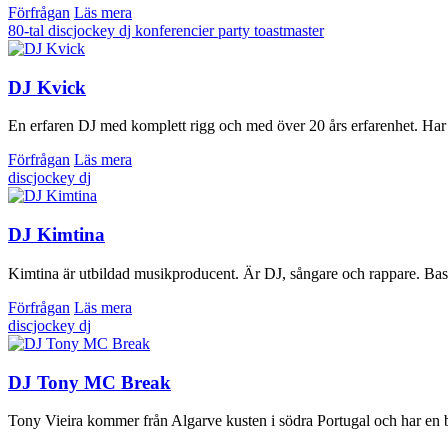
Förfrågan
Läs mera
80-tal
discjockey
dj
konferencier
party
toastmaster
DJ Kvick
En erfaren DJ med komplett rigg och med över 20 års erfarenhet. Har p
Förfrågan
Läs mera
discjockey
dj
DJ Kimtina
Kimtina är utbildad musikproducent. Är DJ, sångare och rappare. Ba
Förfrågan
Läs mera
discjockey
dj
DJ Tony MC Break
Tony Vieira kommer från Algarve kusten i södra Portugal och har en 