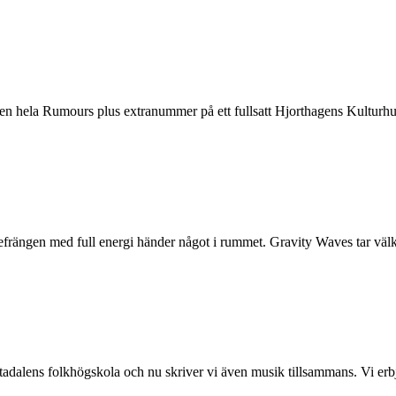
gen hela Rumours plus extranummer på ett fullsatt Hjorthagens Kulturhus
ar refrängen med full energi händer något i rummet. Gravity Waves tar v
ftadalens folkhögskola och nu skriver vi även musik tillsammans. Vi er