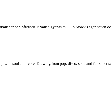
ockballader och hårdrock. Kvällen gynnas av Filip Storck's egen touch oc
p with soul at its core. Drawing from pop, disco, soul, and funk, her so