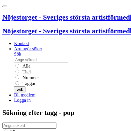
Nöjestorget - Sveriges största artistförmedl
Nöjestorget - Sveriges största artistförmedl
Kontakt
Arrangör söker
Sök
Alla
Titel
Nummer
Taggar
Sök
Bli medlem
Logga in
Sökning efter tagg - pop