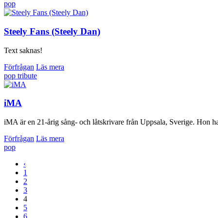
pop
Steely Fans (Steely Dan)
Text saknas!
Förfrågan
Läs mera
pop
tribute
iMA
iMA är en 21-årig sång- och låtskrivare från Uppsala, Sverige. Hon ha
Förfrågan
Läs mera
pop
‹
1
2
3
4
5
6