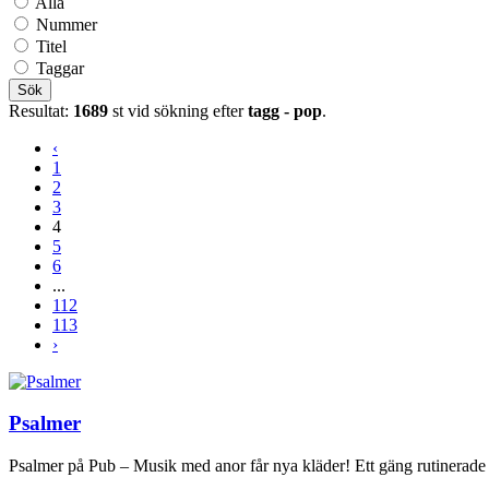
Alla
Nummer
Titel
Taggar
Sök
Resultat:
1689
st vid sökning efter
tagg - pop
.
‹
1
2
3
4
5
6
...
112
113
›
Psalmer
Psalmer på Pub – Musik med anor får nya kläder! Ett gäng rutinerade 