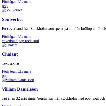
Förfrågan
Läs mera
pop
Soulverket
Ett coverband från Stockholm som spelar på allt från bröllop till fö
Förfrågan
Läs mera
coverband
pop
rock
soul
Chalant
Text saknas!
Förfrågan
Läs mera
pop
Villiam Danielsson
Jag är en 32-årig singer/songwriter från stockholm med pop, soul och roc