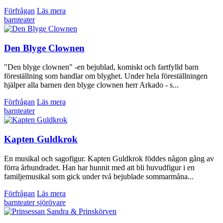
Förfrågan
Läs mera
barnteater
Den Blyge Clownen
"Den blyge clownen" -en bejublad, komiskt och fartfylld barn
föreställning som handlar om blyghet. Under hela föreställningen
hjälper alla barnen den blyge clownen herr Arkado - s...
Förfrågan
Läs mera
barnteater
Kapten Guldkrok
En musikal och sagofigur. Kapten Guldkrok föddes någon gång av
förra århundradet. Han har hunnit med att bli huvudfigur i en
familjemusikal som gick under två bejublade sommarmåna...
Förfrågan
Läs mera
barnteater
sjörövare