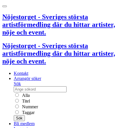
Nöjestorget - Sveriges största
artistförmedling där du hittar artister,
nöje och event.
Nöjestorget - Sveriges största
artistförmedling där du hittar artister,
nöje och event.
Kontakt
Arrangör söker
Sök
Alla
Titel
Nummer
Taggar
Sök
Bli medlem