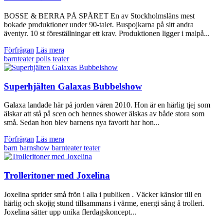
BOSSE & BERRA PÅ SPÅRET En av Stockholmsläns mest
bokade produktioner under 90-talet. Buspojkarna på sitt andra
äventyr. 10 st föreställningar ett krav. Produktionen ligger i malpå...
Förfrågan
Läs mera
barnteater
polis
teater
Superhjälten Galaxas Bubbelshow
Galaxa landade här på jorden våren 2010. Hon är en härlig tjej som
älskar att stå på scen och hennes shower älskas av både stora som
små. Sedan hon blev barnens nya favorit har hon...
Förfrågan
Läs mera
barn
barnshow
barnteater
teater
Trolleritoner med Joxelina
Joxelina sprider små frön i alla i publiken . Väcker känslor till en
härlig och skojig stund tillsammans i värme, energi sång å trolleri.
Joxelina sätter upp unika flerdagskoncept...