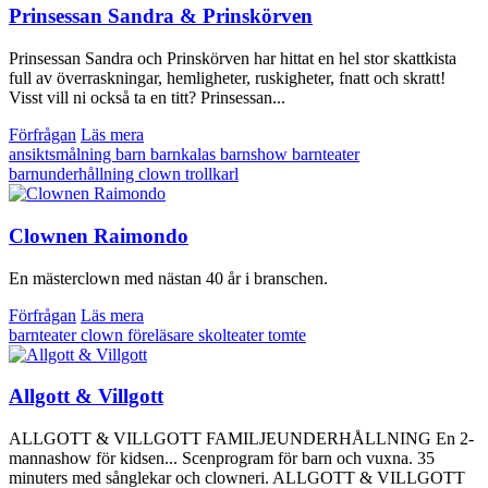
Prinsessan Sandra & Prinskörven
Prinsessan Sandra och Prinskörven har hittat en hel stor skattkista
full av överraskningar, hemligheter, ruskigheter, fnatt och skratt!
Visst vill ni också ta en titt? Prinsessan...
Förfrågan
Läs mera
ansiktsmålning
barn
barnkalas
barnshow
barnteater
barnunderhållning
clown
trollkarl
Clownen Raimondo
En mästerclown med nästan 40 år i branschen.
Förfrågan
Läs mera
barnteater
clown
föreläsare
skolteater
tomte
Allgott & Villgott
ALLGOTT & VILLGOTT FAMILJEUNDERHÅLLNING En 2-
mannashow för kidsen... Scenprogram för barn och vuxna. 35
minuters med sånglekar och clowneri. ALLGOTT & VILLGOTT