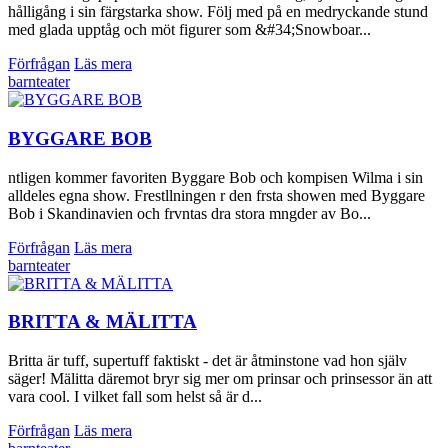
hålligång i sin färgstarka show. Följ med på en medryckande stund
med glada upptåg och möt figurer som &#34;Snowboar...
Förfrågan
Läs mera
barnteater
BYGGARE BOB
ntligen kommer favoriten Byggare Bob och kompisen Wilma i sin
alldeles egna show. Frestllningen r den frsta showen med Byggare
Bob i Skandinavien och frvntas dra stora mngder av Bo...
Förfrågan
Läs mera
barnteater
BRITTA & MÄLITTA
Britta är tuff, supertuff faktiskt - det är åtminstone vad hon själv
säger! Mälitta däremot bryr sig mer om prinsar och prinsessor än att
vara cool. I vilket fall som helst så är d...
Förfrågan
Läs mera