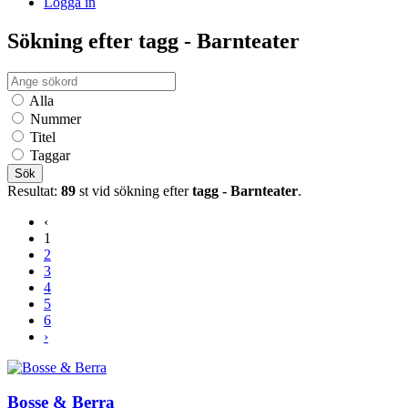
Logga in
Sökning efter tagg - Barnteater
Alla
Nummer
Titel
Taggar
Sök
Resultat:
89
st vid sökning efter
tagg - Barnteater
.
‹
1
2
3
4
5
6
›
Bosse & Berra